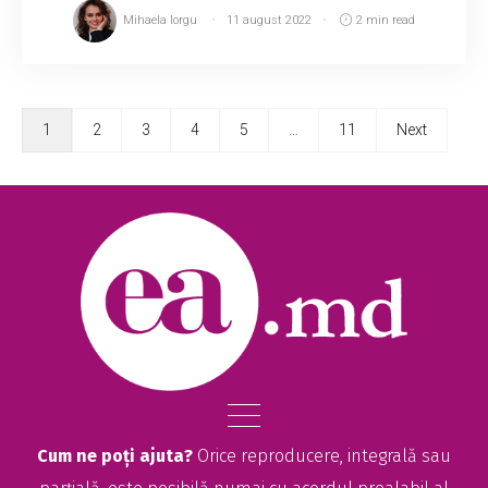
Mihaela Iorgu
11 august 2022
2 min read
1
2
3
4
5
…
11
Next
Cum ne poți ajuta?
Orice reproducere, integrală sau