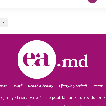
8
sment
Relații
Health & beauty
Lifestyle și carieră
Rețete
, integrală sau parțială, este posibilă numai cu acordul preala