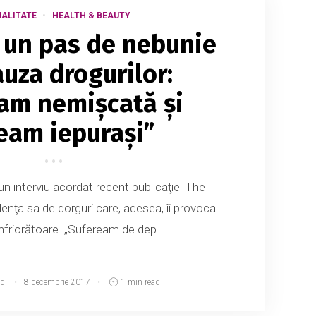
ALITATE
HEALTH & BEAUTY
a un pas de nebunie
auza drogurilor:
am nemişcată şi
eam iepuraşi”
-un interviu acordat recent publicaţiei The
nţa sa de dorguri care, adesea, îi provoca
 înfriorătoare. „Sufeream de dep...
d
8 decembrie 2017
1 min read