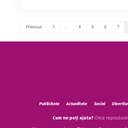
Previous
1
…
4
5
6
7
Publicitate
Actualitate
Social
Diverti
Cum ne poți ajuta?
Orice reproducere