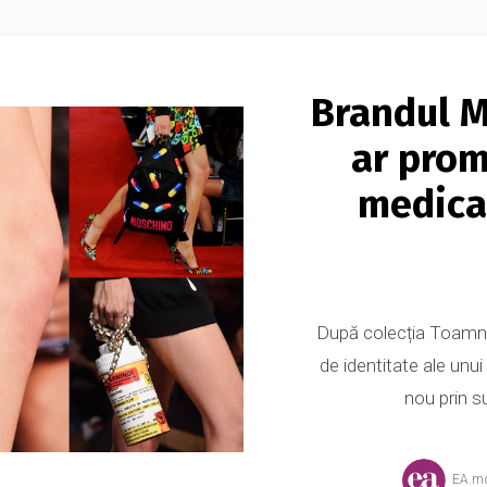
Brandul M
ar pro
medica
După colecția Toamnă
de identitate ale unui
nou prin su
EA.m