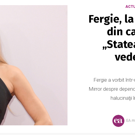
ACTU
Fergie, l
din c
„State
ved
Fergie a vorbit într
Mirror despre depende
halucinaţii
EA.m