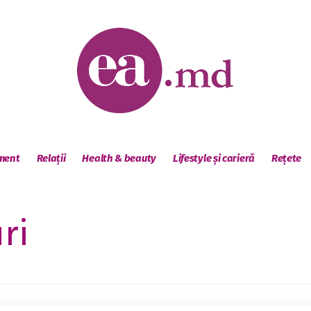
sment
Relații
Health & beauty
Lifestyle și carieră
Rețete
ri