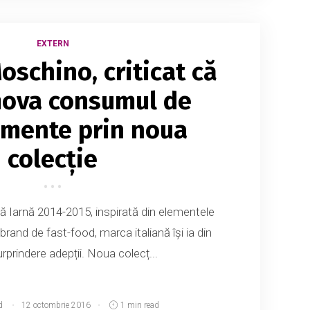
EXTERN
oschino, criticat că
mova consumul de
mente prin noua
colecție
 Iarnă 2014-2015, inspirată din elementele
 brand de fast-food, marca italiană își ia din
rprindere adepții. Noua colecț...
d
12 octombrie 2016
1 min read