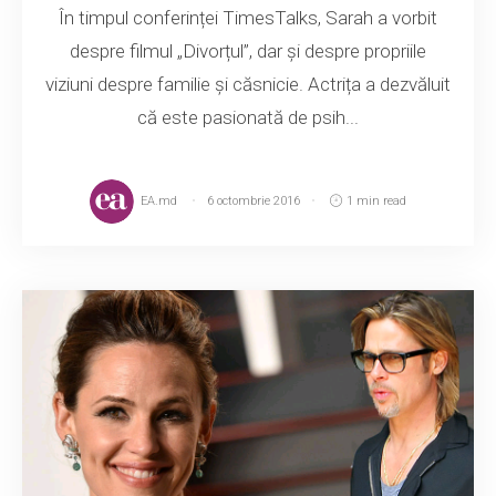
În timpul conferinței TimesTalks, Sarah a vorbit
despre filmul „Divorțul”, dar și despre propriile
viziuni despre familie și căsnicie. Actrița a dezvăluit
că este pasionată de psih...
EA.md
6 octombrie 2016
1 min read