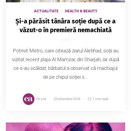
ACTUALITATE
HEALTH & BEAUTY
Și-a părăsit tânăra soție după ce a
văzut-o în premieră nemachiată
Potrivit Metro, care citează ziarul Aletihad, soții au
vizitat recent plaja Al Mamzar, din Sharjah, iar după
ce s-au scăldat, bărbatul a observat că machiajul
de pe chipul soției s...
EA.md
20 octombrie 2016
1 min read