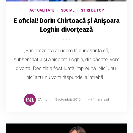
ACTUALITATE
SOCIAL
ȘTIRI DE TOP
E oficial! Dorin Chirtoacă și Anișoara
Loghin divorțează
„Prin prezenta aducem la cunoștință că,
subsemnatul și Anișoara Loghin, din păcate, vom
divorța. Decizia a fost luată împreună. Nici unul,
nici altul nu vom răspunde la întrebă...
EA.md
8 octombrie 2016
1 min read