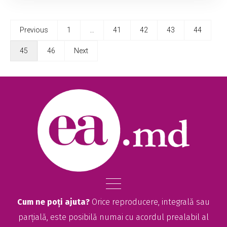
Previous
1
…
41
42
43
44
45
46
Next
Cum ne poți ajuta?
Orice reproducere, integrală sau
parțială, este posibilă numai cu acordul prealabil al