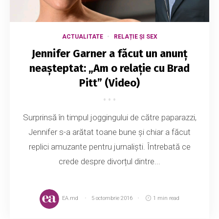
ACTUALITATE
RELAȚIE ȘI SEX
Jennifer Garner a făcut un anunț
neașteptat: „Am o relație cu Brad
Pitt” (Video)
Surprinsă în timpul joggingului de către paparazzi,
Jennifer s-a arătat toane bune și chiar a făcut
replici amuzante pentru jurnaliști. Întrebată ce
crede despre divorțul dintre...
EA.md
5 octombrie 2016
1 min read