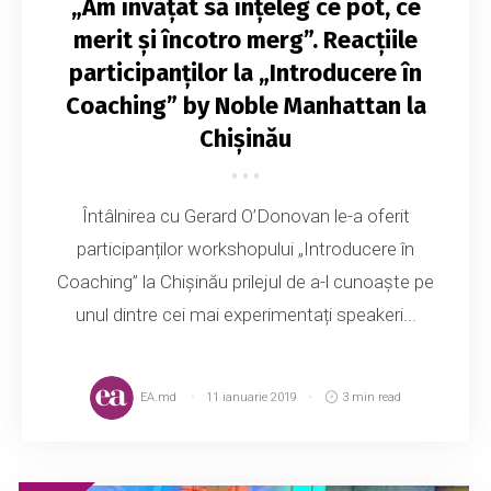
„Am învățat să înțeleg ce pot, ce
merit și încotro merg”. Reacțiile
participanților la „Introducere în
Coaching” by Noble Manhattan la
Chișinău
Întâlnirea cu Gerard O’Donovan le-a oferit
participanților workshopului „Introducere în
Coaching” la Chișinău prilejul de a-l cunoaște pe
unul dintre cei mai experimentați speakeri...
EA.md
11 ianuarie 2019
3 min read