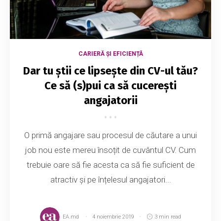
CARIERĂ ȘI EFICIENȚĂ
Dar tu știi ce lipsește din CV-ul tău?
Ce să (s)pui ca să cucerești
angajatorii
O primă angajare sau procesul de căutare a unui
job nou este mereu însoțit de cuvântul CV. Cum
trebuie oare să fie acesta ca să fie suficient de
atractiv și pe înțelesul angajatori...
EA.md
4 noiembrie 2019
3 min read