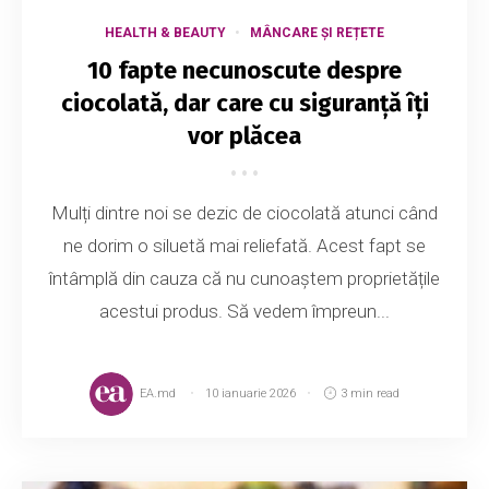
HEALTH & BEAUTY
MÂNCARE ȘI REȚETE
10 fapte necunoscute despre
ciocolată, dar care cu siguranță îți
vor plăcea
Mulți dintre noi se dezic de ciocolată atunci când
ne dorim o siluetă mai reliefată. Acest fapt se
întâmplă din cauza că nu cunoaștem proprietățile
acestui produs. Să vedem împreun...
EA.md
10 ianuarie 2026
3 min read