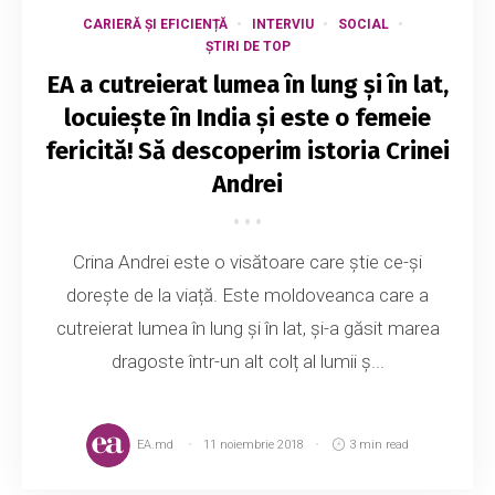
CARIERĂ ȘI EFICIENȚĂ
INTERVIU
SOCIAL
ȘTIRI DE TOP
EA a cutreierat lumea în lung și în lat,
locuiește în India și este o femeie
fericită! Să descoperim istoria Crinei
Andrei
Crina Andrei este o visătoare care știe ce-și
dorește de la viață. Este moldoveanca care a
cutreierat lumea în lung și în lat, și-a găsit marea
dragoste într-un alt colț al lumii ș...
EA.md
11 noiembrie 2018
3 min read