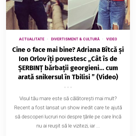
ACTUALITATE
DIVERTISMENT & CULTURĂ
VIDEO
Cine o face mai bine? Adriana Bîtcă și
Ion Orlov îți povestesc „Cât îs de
ȘERBINȚ bărbații georgieni… cum
arată snikersul în Tbilisi ” (Video)
Visul tău mare este să călătorești mai mult?
Recent a fost lansat un show inedit care te ajută
să descoperi lucruri noi despre țările pe care încă
nu ai reușit să le vizitezi, iar ...