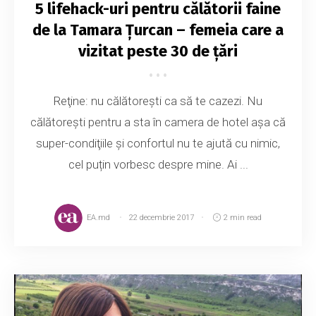
5 lifehack-uri pentru călătorii faine
de la Tamara Țurcan – femeia care a
vizitat peste 30 de țări
Reţine: nu călătoreşti ca să te cazezi. Nu
călătoreşti pentru a sta în camera de hotel aşa că
super-condiţiile şi confortul nu te ajută cu nimic,
cel puțin vorbesc despre mine. Ai ...
EA.md
22 decembrie 2017
2 min read