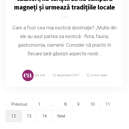
magneți și urmează tradițiile locale
Care a fost cea mai exotică destinație? „Multe din
ele au avut partea sa exotică - flora, fauna,
gastronomia, oamenii. Consider că practic în
fiecare țară găsești aspecte neob...
EA.md
22 decembrie 2017
6 min read
Previous
1
…
8
9
10
11
12
13
14
Next