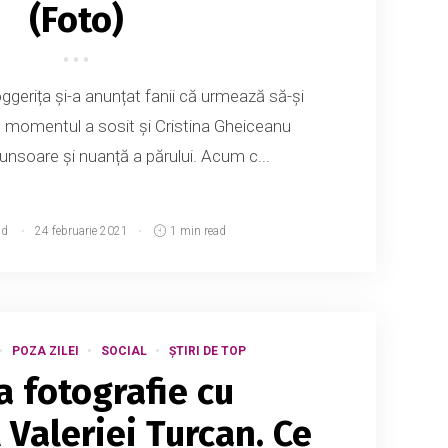
(Foto)
ggerița și-a anunțat fanii că urmează să-și
ă momentul a sosit și Cristina Gheiceanu
tunsoare și nuanță a părului. Acum c...
md
24 februarie 2021
1 min read
POZA ZILEI
SOCIAL
ȘTIRI DE TOP
a fotografie cu
 Valeriei Țurcan. Ce