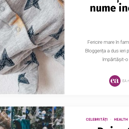
nume ine
Fericire mare în fami
Bloggerița a dus ieri
împărtășit-o 
EA.
CELEBRITĂȚI
HEALTH 