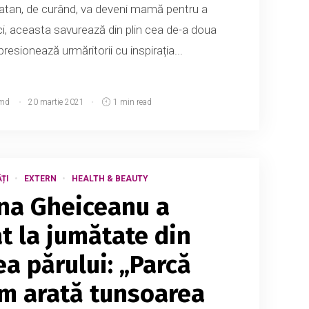
ratan, de curând, va deveni mamă pentru a
i, aceasta savurează din plin cea de-a doua
presionează urmăritorii cu inspirația...
md
20 martie 2021
1 min read
ȚI
EXTERN
HEALTH & BEAUTY
ina Gheiceanu a
t la jumătate din
a părului: „Parcă
um arată tunsoarea