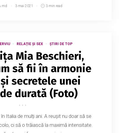
A.md
3 mai 2021
3 min read
ERVIU
RELAȚIE ȘI SEX
ȘTIRI DE TOP
ița Mia Beschieri,
m să fii în armonie
 și secretele unei
 de durată (Foto)
l în Italia de mulți ani. A reușit nu doar să se
colo, ci să o trăiască la maximă intensitate.