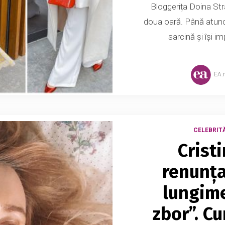
Bloggerița Doina St
doua oară. Până atunc
sarcină și își im
EA.
CELEBRITĂ
Crist
renunța
lungime
zbor”. C