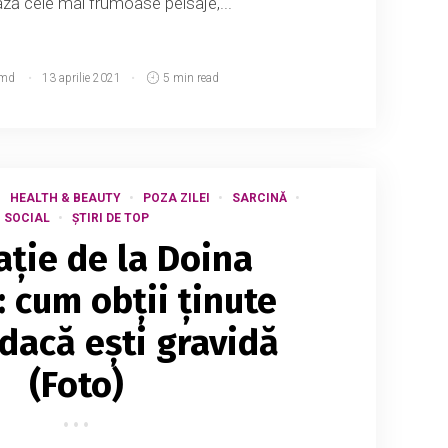
ază cele mai frumoase peisaje,...
.md
13 aprilie 2021
5 min read
HEALTH & BEAUTY
POZA ZILEI
SARCINĂ
SOCIAL
ȘTIRI DE TOP
ație de la Doina
: cum obții ținute
 dacă ești gravidă
(Foto)