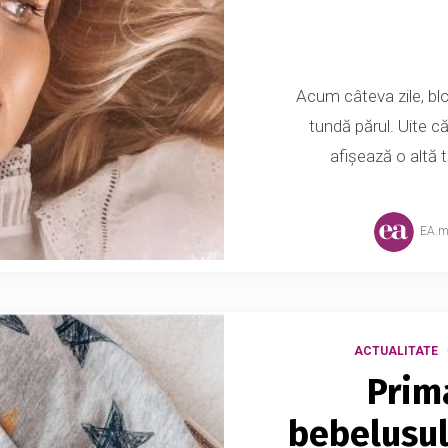
Acum câteva zile, blo
tundă părul. Uite c
afișează o altă 
EA.
ACTUALITATE
Prim
bebelușul