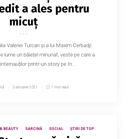
dit a ales pentru
micuț
lia Valeriei Turcan și a lui Maxim Cerbadji.
 pe lume un băiețel minunat, veste pe care a
internauților printr-un story pe In...
md
3 ianuarie 2021
1 min read
& BEAUTY
SARCINĂ
SOCIAL
ȘTIRI DE TOP