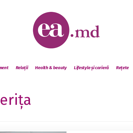
sment
Relații
Health & beauty
Lifestyle și carieră
Rețete
erița