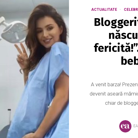
ACTUALITATE
CELEBR
Bloggeri
născu
fericită!
beb
A venit barza! Prezen
devenit aseară mămic
chiar de blogger
EA