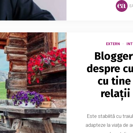
E
EXTERN
INT
Blogger
despre cu
cu tine
relații
Este stabilită cu traiu
adapteze la viața de a