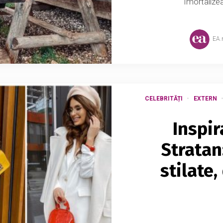
Imortalize
EA
CELEBRITĂȚI
EXTERN
Inspir
Stratan
stilate,