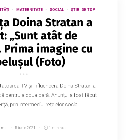
ITĂȚI
MATERNITATE
SOCIAL
ȘTIRI DE TOP
ța Doina Stratan a
t: „Sunt atât de
”. Prima imagine cu
elușul (Foto)
tatoarea TV și influencera Doina Stratan a
ă pentru a doua oară. Anunțul a fost făcut
iță, prin intermediul rețelelor socia...
.md
5 iunie 2021
1 min read