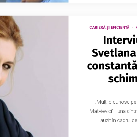
CARIERĂ ȘI EFICIENȚĂ
Interv
Svetlana
constantă
schim
„Mulți o cunosc pe 
Matvievici” - una din
auzit în cadrul c