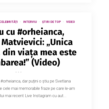
CELEBRITĂȚI
INTERVIU
ȘTIRI DE TOP
VIDEO
iu cu #orheianca,
 Matvievici: „Unica
 din viața mea este
barea!” (Video)
#orheianca, dar puțini o știu pe Svetlana
tre cele mai memorabile fraze pe care le-am
elui mai recent Live Instagram cu aut...