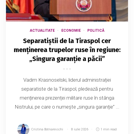
ACTUALITATE
ECONOMIE
POLITICĂ
Separatiștii de la Tiraspol cer
menținerea trupelor ruse în regiune:
„Singura garanție a păcii”
Vadim Krasnoselski, liderul administrației
separatiste de la Tiraspol, pledează pentru
menținerea prezenței militare ruse în stânga
Nistrului, pe care o numește „singura garanție” ...
Cristina Botnarevschi
8 iulie 2026
1 min read