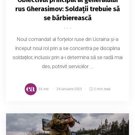
rus Gherasimov: Soldații trebuie să
se bărbierească
Noul comandat al forțelor ruse din Ucraina și-a
început noul rol prin a se concentra pe disciplina
soldaților, inclusiv prin a-i determina să se radă mai
des, potrivit serviciilor ...
EA.md
24 ianuarie 2023
2 min read