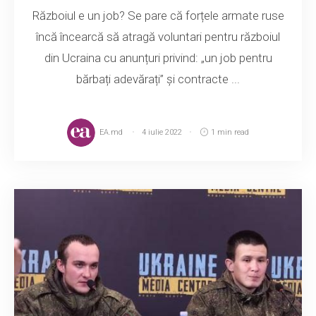
Războiul e un job? Se pare că forțele armate ruse
încă încearcă să atragă voluntari pentru războiul
din Ucraina cu anunțuri privind: „un job pentru
bărbați adevărați” și contracte ...
EA.md
4 iulie 2022
1 min read