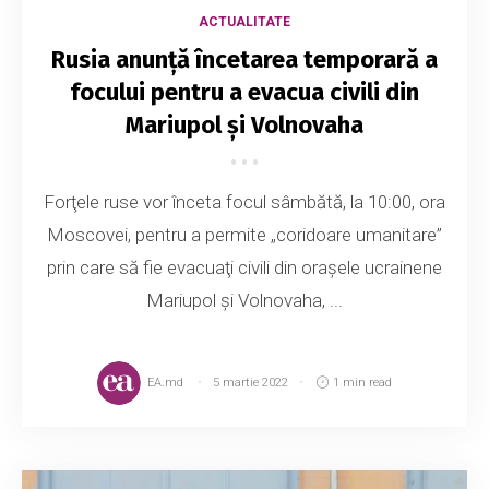
ACTUALITATE
Rusia anunță încetarea temporară a
focului pentru a evacua civili din
Mariupol şi Volnovaha
Forţele ruse vor înceta focul sâmbătă, la 10:00, ora
Moscovei, pentru a permite „coridoare umanitare”
prin care să fie evacuaţi civili din oraşele ucrainene
Mariupol şi Volnovaha, ...
EA.md
5 martie 2022
1 min read