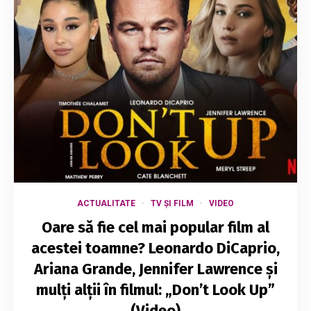
ACTUALITATE
TV ȘI FILM
VIDEO
Oare să fie cel mai popular film al
acestei toamne? Leonardo DiCaprio,
Ariana Grande, Jennifer Lawrence și
mulți alții în filmul: „Don’t Look Up”
(Video)