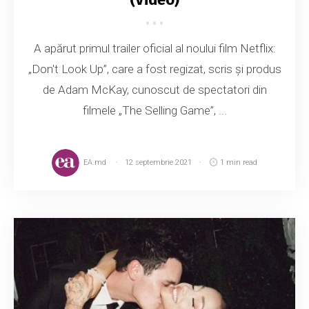
A apărut primul trailer oficial al noului film Netflix:
„Don't Look Up”, care a fost regizat, scris și produs
de Adam McKay, cunoscut de spectatori din
filmele „The Selling Game”, ...
EA.md
12 septembrie 2021
1 min read