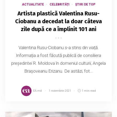
ACTUALITATE
CELEBRITĂȚI
ȘTIRI DE TOP
Artista plastică Valentina Rusu-
Ciobanu a decedat la doar câteva
zile după ce a împlinit 101 ani
Valentina Rusu-Ciobanu s-a stins din viață.
Informația a fost făcută publică de consiliera
președintei R. Moldova în domeniul culturii, Angela
Brașoveanu Erizanu. De astăzi, fot...
EA.md
1 noiembrie 2021
1 min read