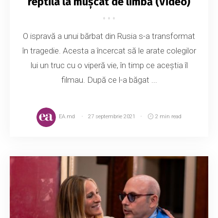
reptila la mușcat de limbă (Video)
O ispravă a unui bărbat din Rusia s-a transformat
în tragedie. Acesta a încercat să le arate colegilor
lui un truc cu o viperă vie, în timp ce aceștia îl
filmau. După ce l-a băgat ...
EA.md
27 septembrie 2021
2 min read