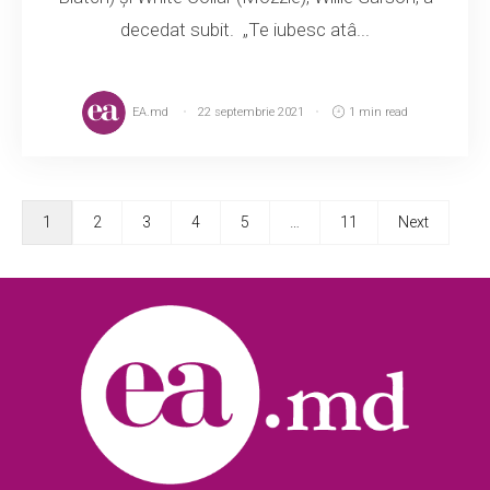
decedat subit. „Te iubesc atâ...
EA.md
22 septembrie 2021
1 min read
1
2
3
4
5
…
11
Next