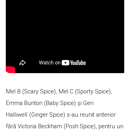
Mel B (Scary Spice), Mel C (Sporty Spice),
Emma Bunton (Baby Spice) și Geri
Halliwell (Ginger Spice) s-au reunit anterior
fără Victoria Beckham (Posh Spice), pentru un