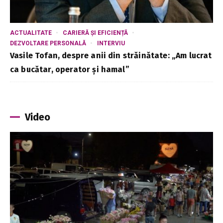
ACTUALITATE
CARIERĂ ȘI EFICIENȚĂ
DEZVOLTARE PERSONALĂ
INTERVIU
Vasile Tofan, despre anii din străinătate: „Am lucrat
ca bucătar, operator și hamal”
Video