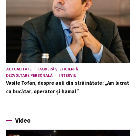
ACTUALITATE
CARIERĂ ȘI EFICIENȚĂ
DEZVOLTARE PERSONALĂ
INTERVIU
Vasile Tofan, despre anii din străinătate: „Am lucrat
ca bucătar, operator și hamal”
Video