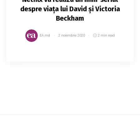
despre viața lui David și Victoria
Beckham
EA.md
2 noiembrie 2020
2 min read
David și Victoria Beckham vor fi eroii noului
reality show realizat de Netflix. Mini-serialul va
povesti despre viața lui David după sfârșitul
carierei sale sportive. În plus, tele...