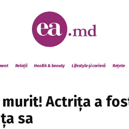
sment
Relații
Health & beauty
Lifestyle și carieră
Rețete
murit! Actrița a fos
nța sa