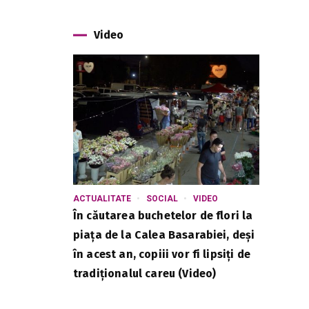
Video
ACTUALITATE
SOCIAL
VIDEO
În căutarea buchetelor de flori la
piața de la Calea Basarabiei, deși
în acest an, copiii vor fi lipsiți de
tradiționalul careu (Video)