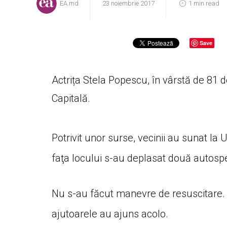
EA.md
23 noiembrie 2017
1 min read
Save
Actrița Stela Popescu, în vârstă de 81 de
Capitală.
Potrivit unor surse, vecinii au sunat la
faţa locului s-au deplasat două autos
Nu s-au făcut manevre de resuscitare.
ajutoarele au ajuns acolo.