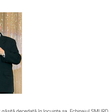
ost găsită decedată în locuinţa sa. Echipajul SMURD