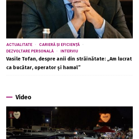
ACTUALITATE
CARIERĂ ȘI EFICIENȚĂ
DEZVOLTARE PERSONALĂ
INTERVIU
Vasile Tofan, despre anii din străinătate: „Am lucrat
ca bucătar, operator și hamal”
Video