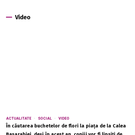
Video
ACTUALITATE
SOCIAL
VIDEO
În căutarea buchetelor de flori la piața de la Calea
Basarabiei, deși în acest an, copiii vor fi lipsiți de