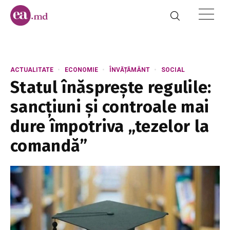
ACTUALITATE
ECONOMIE
ÎNVĂȚĂMÂNT
SOCIAL
Statul înăsprește regulile:
sancțiuni și controale mai
dure împotriva „tezelor la
comandă”