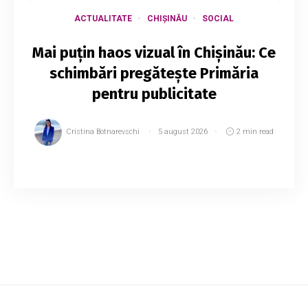
ACTUALITATE
CHIȘINĂU
SOCIAL
Mai puțin haos vizual în Chișinău: Ce
schimbări pregătește Primăria
pentru publicitate
Cristina Botnarevschi
5 august 2026
2 min read
Municipiul Chișinău elaborează un nou
regulament pentru publicitatea exterioară, care
va introduce reguli mai clare privind autorizarea
dispozitivelor publicitare și va avea drept ...