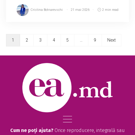
Cristina Botnarevschi
21 mai 2026
2 min read
1
2
3
4
5
…
9
Next
Cum ne poți ajuta?
Orice reproducere, integrală sau