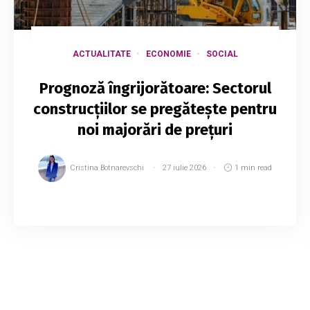
ACTUALITATE
ECONOMIE
SOCIAL
Prognoză îngrijorătoare: Sectorul
construcțiilor se pregătește pentru
noi majorări de prețuri
Cristina Botnarevschi
27 iulie 2026
1 min read
Managerii companiilor din Republica Moldova
estimează că economia își va menține un ritm
relativ stabil în trimestrul III al anului 2026,
potrivit Anchetei de conjunctură publicate...