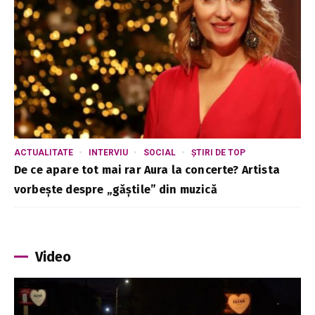
ACTUALITATE
INTERVIU
SOCIAL
ȘTIRI DE TOP
De ce apare tot mai rar Aura la concerte? Artista
vorbește despre „găștile” din muzică
Video