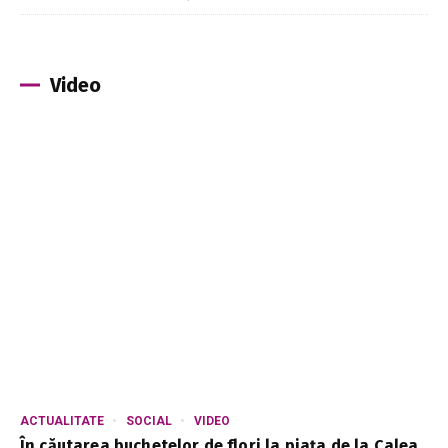
Video
ACTUALITATE
SOCIAL
VIDEO
În căutarea buchetelor de flori la piața de la Calea