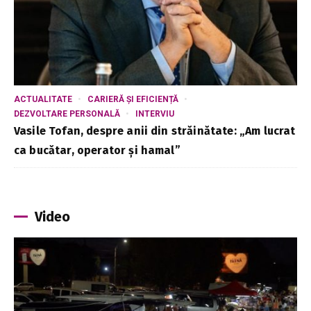
ACTUALITATE
CARIERĂ ȘI EFICIENȚĂ
DEZVOLTARE PERSONALĂ
INTERVIU
Vasile Tofan, despre anii din străinătate: „Am lucrat
ca bucătar, operator și hamal”
Video