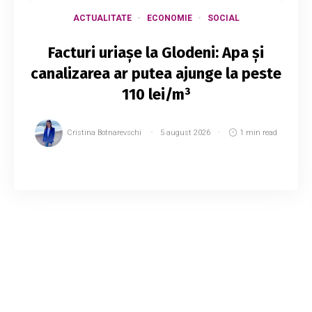
ACTUALITATE
ECONOMIE
SOCIAL
Facturi uriașe la Glodeni: Apa și
canalizarea ar putea ajunge la peste
110 lei/m³
Cristina Botnarevschi
5 august 2026
1 min read
Locuitorii orașului Glodeni ar putea ajunge să
achite unele dintre cele mai ridicate tarife
pentru serviciile de apă și canalizare din
regiune. Î.M. „Servicii Comunale Glodeni” ...