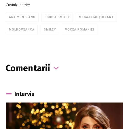
Cuvinte cheie:
ANA MUNTEANU
ECHIPA SMILEY
MESAJ EMOȚIONANT
MOLDOVEANCĂ
SMILEY
VOCEA ROMÂNIEI
Comentarii
Interviu