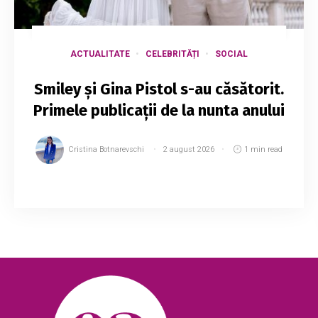
ACTUALITATE
CELEBRITĂȚI
SOCIAL
Smiley și Gina Pistol s-au căsătorit.
Primele publicații de la nunta anului
Cristina Botnarevschi
2 august 2026
1 min read
Smiley și Gina Pistol s-au căsătorit civil,
sâmbătă. Cele două vedete au avut și cununia
religioasă în aceeași zi. „Am plâns la cununia
religioasă și cred că o să mai plâng și î...