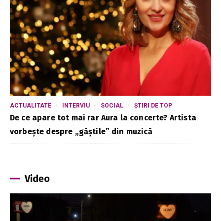
ACTUALITATE
INTERVIU
SOCIAL
ȘTIRI DE TOP
De ce apare tot mai rar Aura la concerte? Artista
vorbește despre „găștile” din muzică
Video