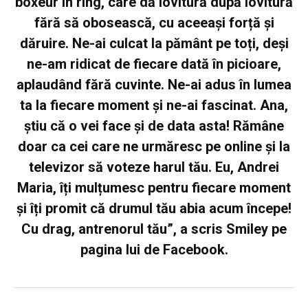
boxeur în ring, care dă lovitură după lovitură
fără să obosească, cu aceeași forță și
dăruire. Ne-ai culcat la pământ pe toți, deși
ne-am ridicat de fiecare dată în picioare,
aplaudând fără cuvinte. Ne-ai adus în lumea
ta la fiecare moment și ne-ai fascinat. Ana,
știu că o vei face și de data asta! Rămâne
doar ca cei care ne urmăresc pe online și la
televizor să voteze harul tău. Eu, Andrei
Maria, îți mulțumesc pentru fiecare moment
și îți promit că drumul tău abia acum începe!
Cu drag, antrenorul tău”,
a scris Smiley pe
pagina lui de Facebook.