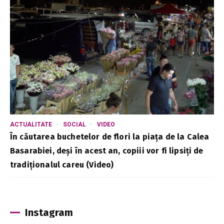
ACTUALITATE
SOCIAL
VIDEO
În căutarea buchetelor de flori la piața de la Calea
Basarabiei, deși în acest an, copiii vor fi lipsiți de
tradiționalul careu (Video)
Instagram