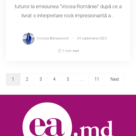
tuturor la emisiunea "Vocea României" după ce a
livrat o interpretare rock impresionantă a...
Cristina Botnarevschi
24 septembrie 2023
1 min read
1
2
3
4
5
…
11
Next