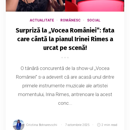
ACTUALITATE
ROMÂNESC
SOCIAL
Surpriză la „Vocea României”: fata
care cântă la pianul Irinei Rimes a
urcat pe scenă!
O tânără concurentă de la show-ul „Vocea
României” s-a adeverit că are acasă unul dintre
primele instrumente muzicale ale artistei
momentului, Irina Rimes, antrenoare la acest
conc...
Cristina Botnarevschi
7 octombrie 2025
2 min read