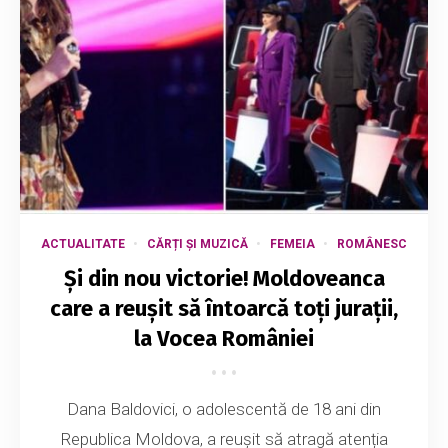
ACTUALITATE
CĂRȚI ȘI MUZICĂ
FEMEIA
ROMÂNESC
Și din nou victorie! Moldoveanca
care a reușit să întoarcă toți jurații,
la Vocea României
Dana Baldovici, o adolescentă de 18 ani din
Republica Moldova, a reușit să atragă atenția