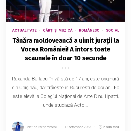
ACTUALITATE
CĂRȚI ȘI MUZICĂ
ROMÂNESC
SOCIAL
Tânăra moldoveancă a uimit jurații la
Vocea României! A întors toate
scaunele în doar 10 secunde
Ruxanda Burlacu, în vârstă de 17 ani, este originară
din Chișinău, dar trăiește în București de doi ani. Ea
este elevă la Colegiul Național de Arte Dinu Lipatti,
unde studiază Acto...
Cristina Botnarevschi
15 octombrie 2023
2 min read