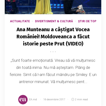
ACTUALITATE
DIVERTISMENT & CULTURĂ
ȘTIRI DE TOP
Ana Munteanu a câștigat Vocea
României! Moldoveanca a făcut
istorie peste Prut (VIDEO)
„Sunt foarte emoționată. Vreau să vă mulțumesc
din toată inima. Nu mă așteptam. Plâng de
fericire. Simt că l-am făcut mândru pe Smiley. E un
antrenor minunat. Vă mulțumesc pent...
EA.md
16 decembrie 2017
2 min read