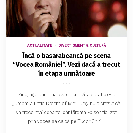
ACTUALITATE
DIVERTISMENT & CULTURĂ
Încă o basarabeancă pe scena
“Vocea României”. Vezi dacă a trecut
în etapa următoare
Zina, așa cum mai este numită, a câtat piesa
„Dream a Little Dream of Me”. Deși nu a crezut că
va trece mai departe, cântăreața i-a senzibilizat
prin vocea sa caldă pe Tudor Chiril...