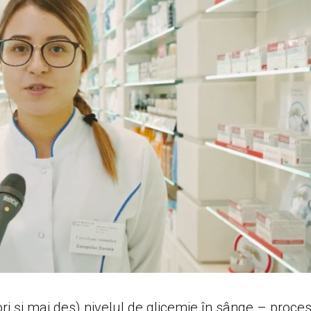
eori și mai des) nivelul de glicemie în sânge – proce