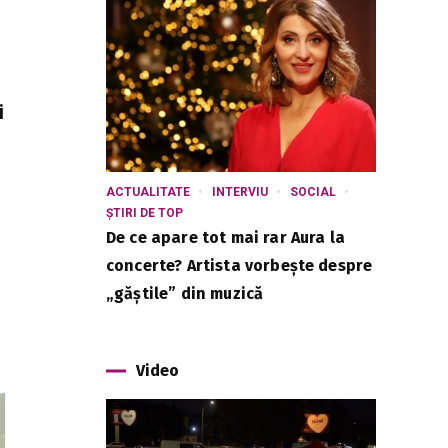
i
ACTUALITATE
INTERVIU
SOCIAL
ȘTIRI DE TOP
De ce apare tot mai rar Aura la
concerte? Artista vorbește despre
„găștile” din muzică
Video