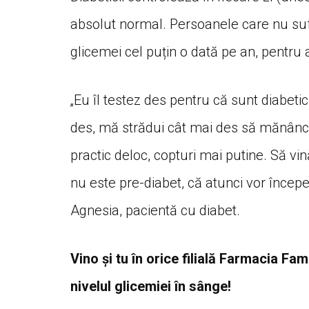
absolut normal. Persoanele care nu suf
glicemei cel puțin o dată pe an, pentru 
„Eu îl testez des pentru că sunt diabeti
des, mă strădui cât mai des să mănânc v
practic deloc, copturi mai putine. Să vi
nu este pre-diabet, că atunci vor încep
Agnesia, pacientă cu diabet.
Vino și tu în orice filială Farmacia Fam
nivelul glicemiei în sânge!