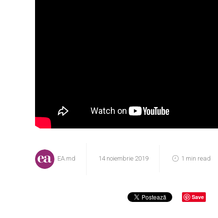
EA.md
14 noiembrie 2019
1 min read
Save