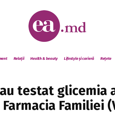
sment
Relații
Health & beauty
Lifestyle și carieră
Rețete
 au testat glicemia 
e Farmacia Familiei 