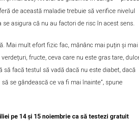
eră de această maladie trebuie să verifice nivelul
a se asigura că nu au factori de risc în acest sens.
că. Mai mult efort fizic fac, mănânc mai puțin și mai
erdețuri, fructe, ceva care nu este gras tare, dulc
nă să facă testul să vadă dacă nu este diabet, dacă
e să se gândească ce va fi mai înainte”, spune
iliei pe 14 și 15 noiembrie ca să testezi gratuit