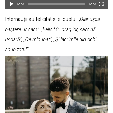
00:00
00:00
Internauții au felicitat și ei cuplul: „
Dianușca
naștere ușoară”, „Felicitări dragilor, sarcină
ușoară”, „Ce minunat”, „Și lacrimile din ochi
spun totul”.