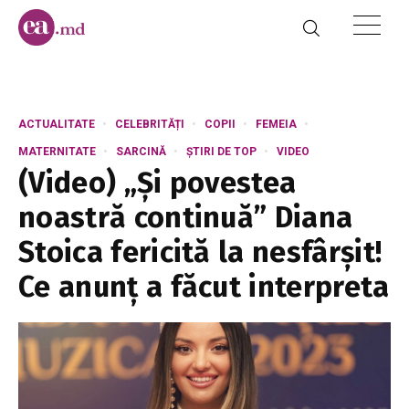
ACTUALITATE
CELEBRITĂȚI
COPII
FEMEIA
MATERNITATE
SARCINĂ
ȘTIRI DE TOP
VIDEO
(Video) „Și povestea
noastră continuă” Diana
Stoica fericită la nesfârșit!
Ce anunț a făcut interpreta