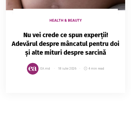
HEALTH & BEAUTY
Nu vei crede ce spun experții!
Adevărul despre mâncatul pentru doi
și alte mituri despre sarcină
EA.md
18 iulie 2026
4 min read
Nu e de mirare că un astfel de eveniment unic
este înconjurat de un număr atât de mare de
prejudecăţi şi stereotipuri distincte. Care sunt
cele mai comune 10 mituri despre sarcină?...