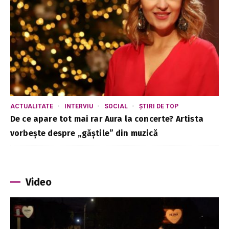
ACTUALITATE
INTERVIU
SOCIAL
ȘTIRI DE TOP
De ce apare tot mai rar Aura la concerte? Artista
vorbește despre „găștile” din muzică
Video