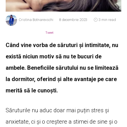
Cristina Botnarevschi
8 decembrie 2023
3 min read
Tweet
Când vine vorba de săruturi și intimitate, nu
există niciun motiv să nu te bucuri de
ambele. Beneficiile sărutului nu se limitează
la dormitor, oferind și alte avantaje pe care
merită să le cunoști.
Săruturile nu aduc doar mai puțin stres și
anxietate, ci și o creștere a stimei de sine și o