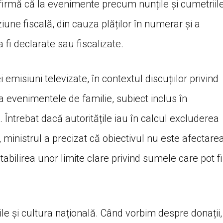
 afirmă că la evenimente precum nunțile și cumetriil
une fiscală, din cauza plăților în numerar și a
 fi declarate sau fiscalizate.
 emisiuni televizate, în contextul discuțiilor privind
la evenimentele de familie, subiect inclus în
. Întrebat dacă autoritățile iau în calcul excluderea
, ministrul a precizat că obiectivul nu este afectare
i stabilirea unor limite clare privind sumele care pot fi
ile și cultura națională. Când vorbim despre donații,