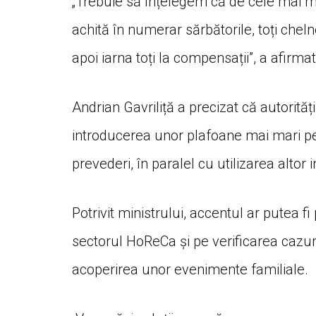
„Trebuie să înțelegem că de cele mai 
achită în numerar sărbătorile, toți cheln
apoi iarna toți la compensații”, a afirmat
Andrian Gavriliță a precizat că autorităț
introducerea unor plafoane mai mari p
prevederi, în paralel cu utilizarea alto
Potrivit ministrului, accentul ar putea 
sectorul HoReCa și pe verificarea cazur
acoperirea unor evenimente familiale.