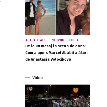
e
ACTUALITATE
INTERVIU
SOCIAL
De la un mesaj la scena de dans:
Cum a ajuns Marcel Ababii alături
de Anastasia Volocikova
a
Video