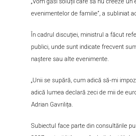
„Vom găsi soluții care să nu creeze un
evenimentelor de familie”, a subliniat a
În cadrul discuției, ministrul a făcut refe
publici, unde sunt indicate frecvent su
naștere sau alte evenimente.
„Unii se supără, cum adică să-mi impozi
adică lumea declară zeci de mii de euro
Adrian Gavrilița.
Subiectul face parte din consultările pub