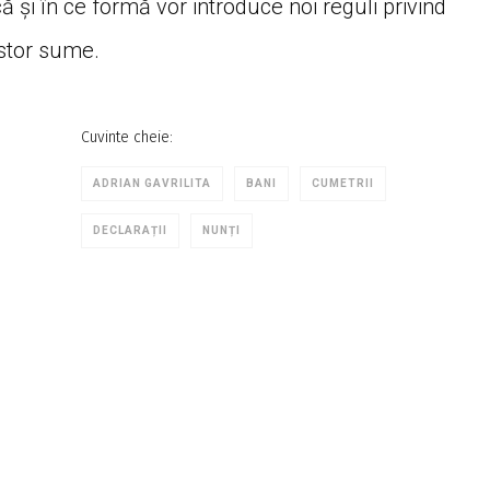
 și în ce formă vor introduce noi reguli privind
stor sume.
Cuvinte cheie:
ADRIAN GAVRILITA
BANI
CUMETRII
DECLARAȚII
NUNȚI