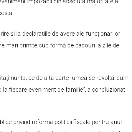
 eveniment impozabil din absoluta majoritate a
cesta.
rire și la declarațiile de avere ale funcționarilor
me mari primite sub formă de cadouri la zile de
tați nunta, pe de altă parte lumea se revoltă: cum
 la fiecare eveniment de familie”, a concluzionat
lice privind reforma politicii fiscale pentru anul