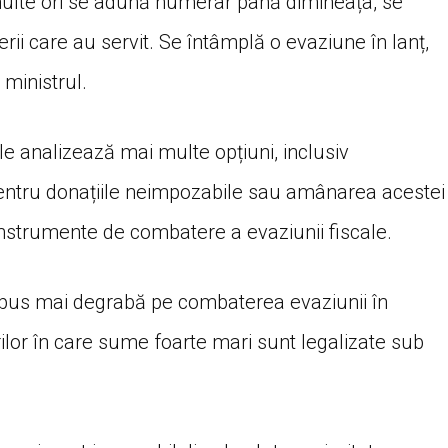
multe ori se adună numerar până dimineața, se
erii care au servit. Se întâmplă o evaziune în lanț,
 ministrul.
ile analizează mai multe opțiuni, inclusiv
entru donațiile neimpozabile sau amânarea acestei
r instrumente de combatere a evaziunii fiscale.
fi pus mai degrabă pe combaterea evaziunii în
ilor în care sume foarte mari sunt legalizate sub