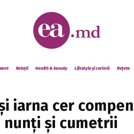
sment
Relații
Health & beauty
Lifestyle și carieră
Rețete
i iarna cer compensa
 nunți și cumetrii