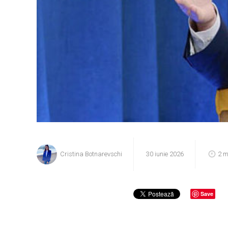
Cristina Botnarevschi
30 iunie 2026
2 m
Save