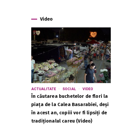
Video
ACTUALITATE
SOCIAL
VIDEO
În căutarea buchetelor de flori la
piața de la Calea Basarabiei, deși
în acest an, copiii vor fi lipsiți de
tradiționalul careu (Video)