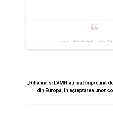
O postare distribuită de R I H A N N A
„Rihanna și LVMH au luat împreună de
din Europa, în așteptarea unor co