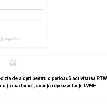
 (@ririgalbadd)
cizia de a opri pentru o perioadă activitatea RTW
ndiții mai bune”, anunță reprezentanții LVMH.