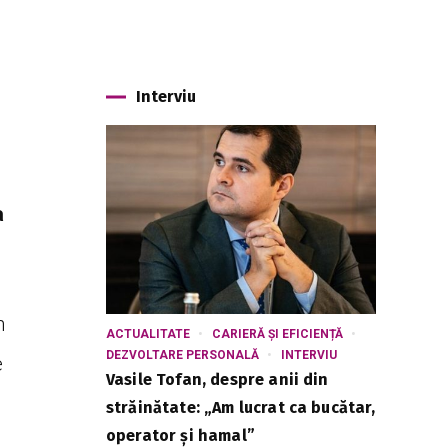
Interviu
a
n
ACTUALITATE
CARIERĂ ȘI EFICIENȚĂ
DEZVOLTARE PERSONALĂ
INTERVIU
e
Vasile Tofan, despre anii din
străinătate: „Am lucrat ca bucătar,
operator și hamal”