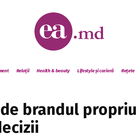
sment
Relații
Health & beauty
Lifestyle și carieră
Rețete
ide brandul propriu
ecizii