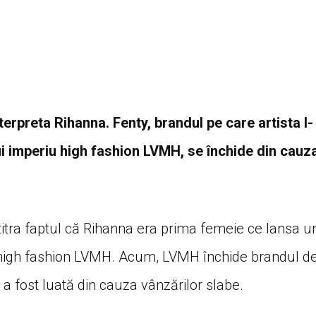
terpreta Rihanna. Fenty, brandul pe care artista l-
ui imperiu high fashion LVMH, se închide din cauz
titra faptul că Rihanna era prima femeie ce lansa u
 high fashion LVMH. Acum, LVMH închide brandul d
a fost luată din cauza vânzărilor slabe.