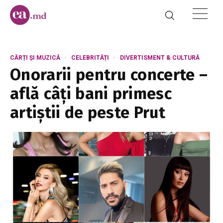
CĂRȚI ȘI MUZICĂ
CELEBRITĂȚI
DIVERTISMENT & CULTURĂ
Onorarii pentru concerte –
află câți bani primesc
artiștii de peste Prut