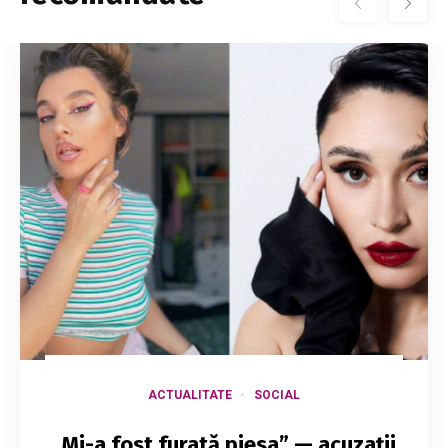
ACTUALITATE
SOCIAL
„Mi-a fost furată piesa” — acuzații