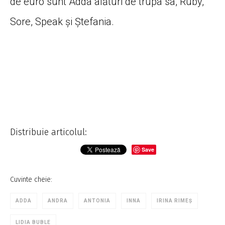
de euro sunt Adda alături de trupa sa, Ruby,
Sore, Speak și Ștefania.
Distribuie articolul:
Save
Cuvinte cheie:
ADDA
ANDRA
ANTONIA
INNA
IRINA RIMEȘ
LIDIA BUBLE