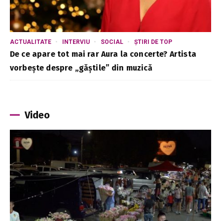
ACTUALITATE
INTERVIU
SOCIAL
ȘTIRI DE TOP
De ce apare tot mai rar Aura la concerte? Artista
vorbește despre „găștile” din muzică
Video