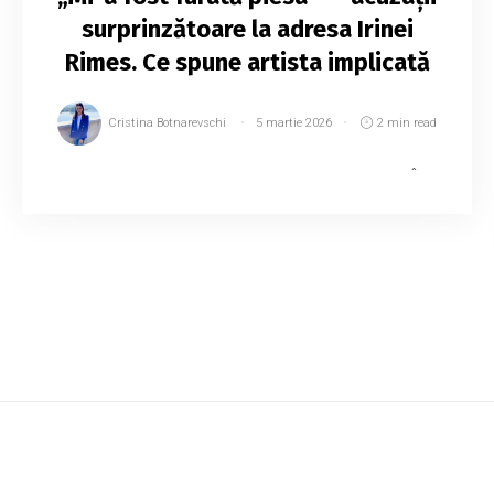
surprinzătoare la adresa Irinei
Rimes. Ce spune artista implicată
Cristina Botnarevschi
5 martie 2026
2 min read
Irina Rimes este în mijlocul unui scandal. În
mediul online, o artistă cunoscută din România
a făcut afirmații, potrivit cărora piesa pe care
artista a prezentat-o în urmă cu câtev...