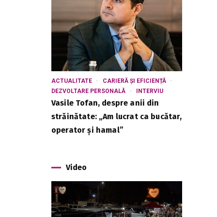
ACTUALITATE
CARIERĂ ȘI EFICIENȚĂ
DEZVOLTARE PERSONALĂ
INTERVIU
Vasile Tofan, despre anii din
străinătate: „Am lucrat ca bucătar,
operator și hamal”
Video