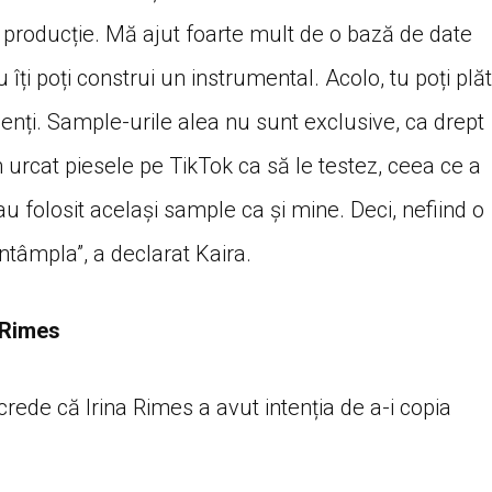
c producție. Mă ajut foarte mult de o bază de date
 îți poți construi un instrumental. Acolo, tu poți plăt
enți. Sample-urile alea nu sunt exclusive, ca drept
urcat piesele pe TikTok ca să le testez, ceea ce a
re au folosit același sample ca și mine. Deci, nefiind o
ntâmpla”, a declarat Kaira.
i Rimes
rede că Irina Rimes a avut intenția de a-i copia