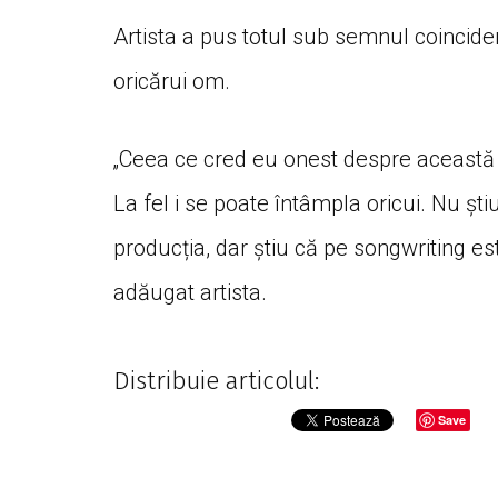
Artista a pus totul sub semnul coinciden
oricărui om.
„Ceea ce cred eu onest despre această si
La fel i se poate întâmpla oricui. Nu șt
producția, dar știu că pe songwriting es
adăugat artista.
Distribuie articolul:
Save