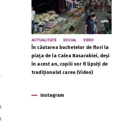
ACTUALITATE
SOCIAL
VIDEO
În căutarea buchetelor de flori la
piața de la Calea Basarabiei, deși
în acest an, copiii vor fi lipsiți de
tradiționalul careu (Video)
.
Instagram
m
m