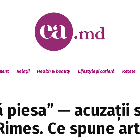
sment
Relații
Health & beauty
Lifestyle și carieră
Rețete
ă piesa” — acuzații
 Rimes. Ce spune art