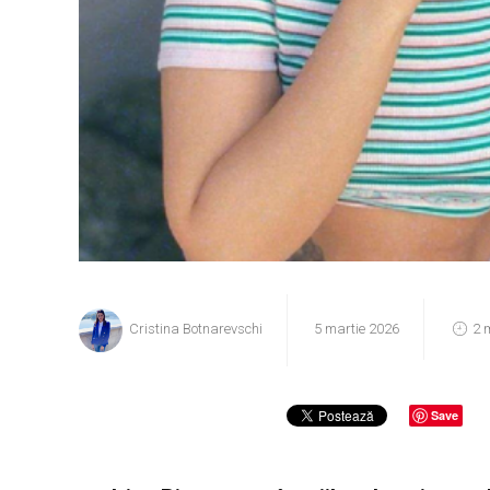
Cristina Botnarevschi
5 martie 2026
2 
Save