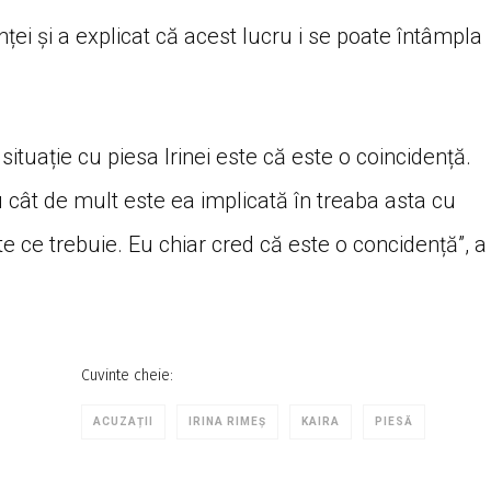
ței și a explicat că acest lucru i se poate întâmpla
tuație cu piesa Irinei este că este o coincidență.
iu cât de mult este ea implicată în treaba asta cu
te ce trebuie. Eu chiar cred că este o concidență”, a
Cuvinte cheie:
ACUZAȚII
IRINA RIMEȘ
KAIRA
PIESĂ