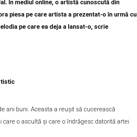
al. În mediul online, o artistă cunoscută din
rora piesa pe care artista a prezentat-o în urmă cu
elodia pe care ea deja a lansat-o, scrie
tistic
 de ani buni. Aceasta a reușit să cucerească
care o ascultă și care o îndrăgesc datorită artei