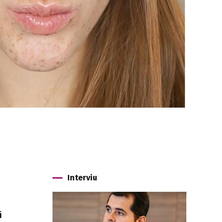
Interviu
i