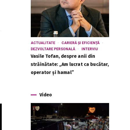
ACTUALITATE
CARIERĂ ȘI EFICIENȚĂ
DEZVOLTARE PERSONALĂ
INTERVIU
Vasile Tofan, despre anii din
străinătate: „Am lucrat ca bucătar,
operator și hamal”
Video