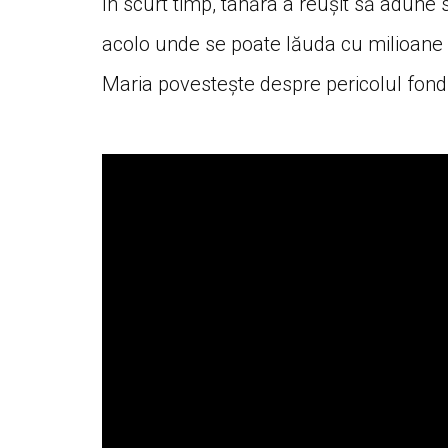
În scurt timp, tânăra a reușit să adune
acolo unde se poate lăuda cu milioane d
Maria povestește despre pericolul fondu