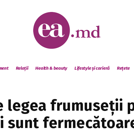
sment
Relații
Health & beauty
Lifestyle și carieră
Rețete
e legea frumuseții 
i sunt fermecătoar