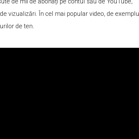
 sute de mii de abonați pe contul său de YouTube,
e vizualizări. În cel mai popular video, de exempl
rilor de ten.