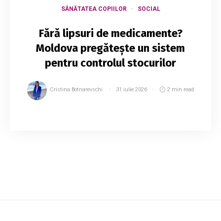
SĂNĂTATEA COPIILOR
SOCIAL
Fără lipsuri de medicamente?
Moldova pregătește un sistem
pentru controlul stocurilor
Cristina Botnarevschi
31 iulie 2026
2 min read
Republica Moldova va implementa un sistem
informațional pentru monitorizarea stocurilor de
medicamente, care va permite evidența,
urmărirea și raportarea centralizată a acestora
la...