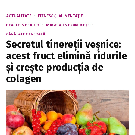
ACTUALITATE
FITNESS ȘI ALIMENTAȚIE
HEALTH & BEAUTY
MACHIAJ & FRUMUSEȚE
SĂNĂTATE GENERALĂ
Secretul tinereții veșnice:
acest fruct elimină ridurile
și crește producția de
colagen