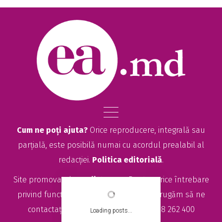
Cum ne poți ajuta?
Orice reproducere, integrală sau
parțială, este posibilă numai cu acordul prealabil al
redacției.
Politica editorială
.
Site promovat de
seolitte.com
. Pentru orice întrebare
privind funcționarea site-ului EA.md, vă rugăm să ne
contactați la
sales@ea.md
sau +373 78 262 400
Loading posts...