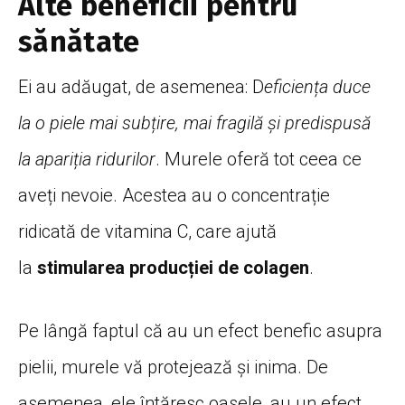
Alte beneficii pentru
sănătate
Ei au adăugat, de asemenea: D
eficiența duce
la o piele mai subțire, mai fragilă și predispusă
la apariția ridurilor
. Murele oferă tot ceea ce
aveți nevoie. Acestea au o concentrație
ridicată de vitamina C, care ajută
la
stimularea producției de colagen
.
Pe lângă faptul că au un efect benefic asupra
pielii, murele vă protejează și inima. De
asemenea, ele întăresc oasele, au un efect