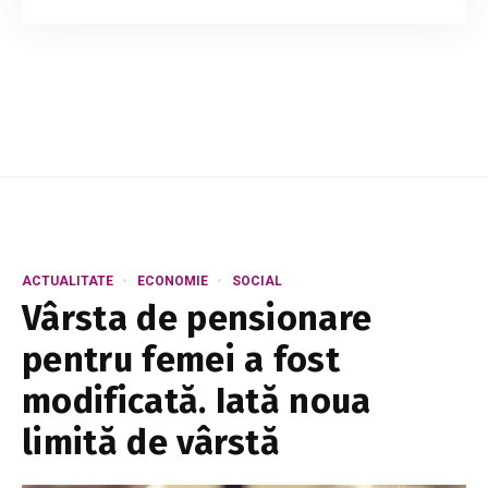
vechi” de artiști autohtoni. Unii interpreți susțin
că sunt invitați tot mai rar la evenimente
organizate de instituțiile statului și...
ACTUALITATE
ECONOMIE
SOCIAL
Vârsta de pensionare
pentru femei a fost
modificată. Iată noua
limită de vârstă