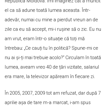
Republica Moldova. Îmi imaginez cât a muncit
el ca să adune toată lumea aceasta. Într-
adevăr, numai cu mine a pierdut vreun an de
zile ca eu să accept, mi-i rușine să o zic. Eu nu
am vrut, eram într-o situație că toți mă
întrebau: „Ce cauți tu în politică? Spune-mi ce
nu ai și-ți mai trebuie acolo?” Circulam în toată
lumea, aveam vreo 40 de țări vizitate, salariul
era mare, la televizor apăream în fiecare zi.
În 2005, 2007, 2009 tot am refuzat, dar după 7
aprilie așa de tare m-a marcat, i-am spus