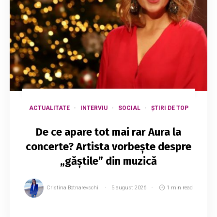
ACTUALITATE
INTERVIU
SOCIAL
ȘTIRI DE TOP
De ce apare tot mai rar Aura la
concerte? Artista vorbește despre
„găștile” din muzică
Cristina Botnarevschi
5 august 2026
1 min read
Nemulțumirile par să crească în rândul „gărzii