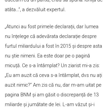
atâta…”, a dezvăluit expertul.
„Atunci au fost primele declarații, dar lumea
nu înțelege că adevărata declarație despre
furtul miliardului a fost în 2015 și despre asta
nu știe nimeni. Ea este doar pe o pagină
micuță. Ce s-a întâmplat? Un ziarist mi-a zis:
„Eu am auzit că ceva s-a întâmplat, dvs nu ați
auzit nimic?” Am zis că nu, dar m-am uitat pe
pagina BNM și am găsit o discrepanță de 13
miliarde și jumătate de lei. L-am văzut și-i