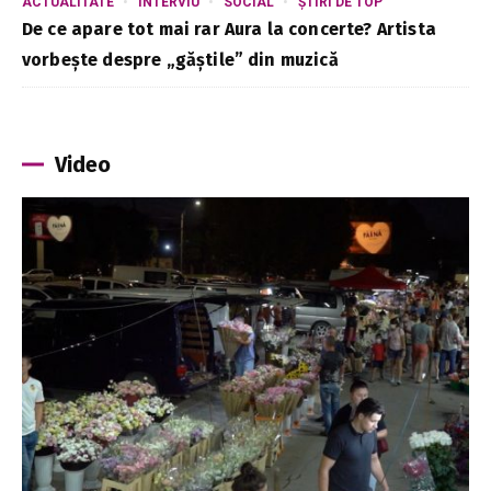
ACTUALITATE
INTERVIU
SOCIAL
ȘTIRI DE TOP
De ce apare tot mai rar Aura la concerte? Artista
vorbește despre „găștile” din muzică
Video