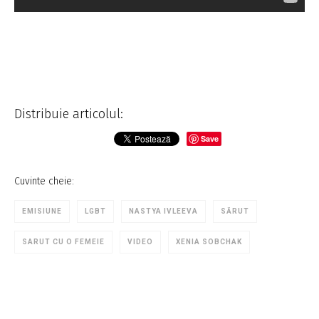
Distribuie articolul:
Save
Cuvinte cheie:
EMISIUNE
LGBT
NASTYA IVLEEVA
SĂRUT
SARUT CU O FEMEIE
VIDEO
XENIA SOBCHAK