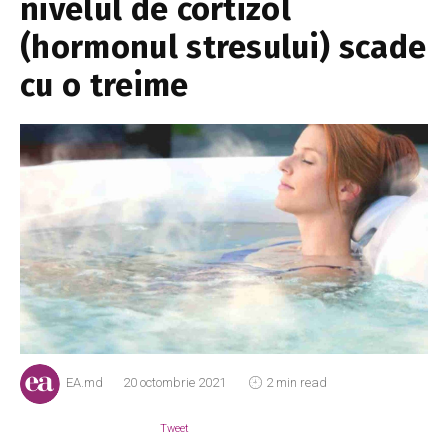
nivelul de cortizol
(hormonul stresului) scade
cu o treime
EA.md
20 octombrie 2021
2 min read
Tweet