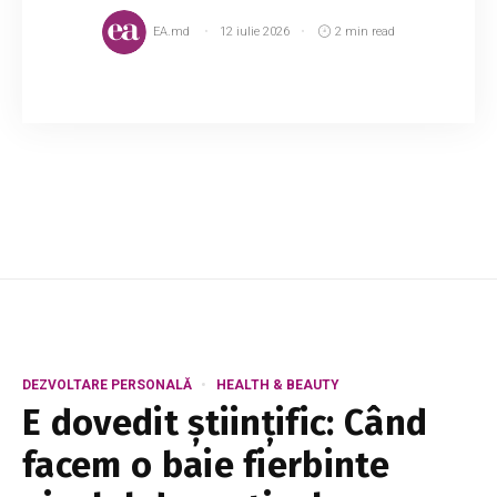
EA.md
12 iulie 2026
2 min read
Moda este ceea ce ne inspiră zi de zi. Este o
artă. Deseori suntem în căutarea unui film bun,
fie de acțiune, fie de dragoste, însă de data
aceasta vă propunem să atrageți atenția ...
DEZVOLTARE PERSONALĂ
HEALTH & BEAUTY
E dovedit științific: Când
facem o baie fierbinte