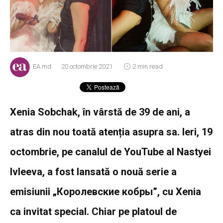
EA.md
20 octombrie 2021
2 min read
Xenia Sobchak, în vârstă de 39 de ani, a
atras din nou toată atenția asupra sa. Ieri, 19
octombrie, pe canalul de YouTube al Nastyei
Ivleeva, a fost lansată o nouă serie a
emisiunii „Королевские кобры”, cu Xenia
ca invitat special. Chiar pe platoul de