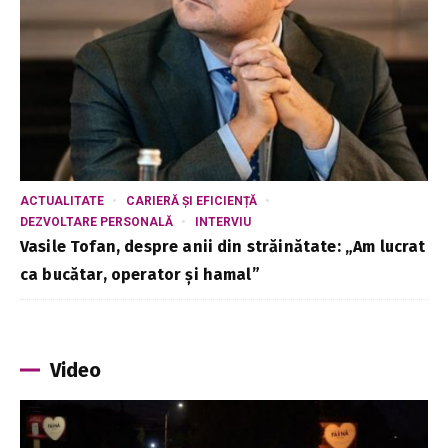
ACTUALITATE
CARIERĂ ȘI EFICIENȚĂ
DEZVOLTARE PERSONALĂ
INTERVIU
Vasile Tofan, despre anii din străinătate: „Am lucrat
ca bucătar, operator și hamal”
Video