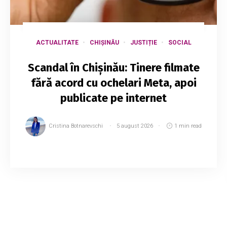
ACTUALITATE
CHIȘINĂU
JUSTIȚIE
SOCIAL
Scandal în Chișinău: Tinere filmate
fără acord cu ochelari Meta, apoi
publicate pe internet
Cristina Botnarevschi
5 august 2026
1 min read
Un cont de pe rețelele sociale pe care erau
publicate imagini cu femei și adolescente
filmate fără acordul lor în spații publice din
Chișinău ar fi fost suspendat în urma mai multo...