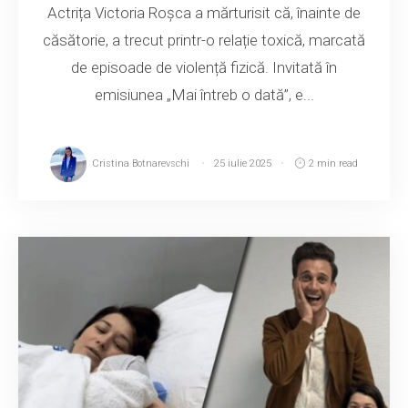
Actrița Victoria Roșca a mărturisit că, înainte de
căsătorie, a trecut printr-o relație toxică, marcată
de episoade de violență fizică. Invitată în
emisiunea „Mai întreb o dată”, e...
Cristina Botnarevschi
25 iulie 2025
2 min read