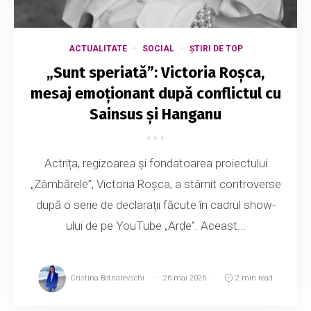
ACTUALITATE
SOCIAL
ȘTIRI DE TOP
„Sunt speriată”: Victoria Roșca,
mesaj emoționant după conflictul cu
Sainsus și Hanganu
Actrița, regizoarea și fondatoarea proiectului
„Zâmbărele”, Victoria Roșca, a stârnit controverse
după o serie de declarații făcute în cadrul show-
ului de pe YouTube „Arde”. Aceast...
Cristina Botnarevschi
26 mai 2026
2 min read