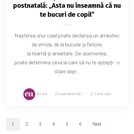
postnatală: „Asta nu înseamnă că nu
te bucuri de copil”
Nașterea unui copil poate declanșa un amestec
de emoții, de la bucurie și fericire,
la teamă și anxietate. De asemenea,
poate determina ceva la care să nu te aștepți - o
stare depr...
EA.md
25 noiembrie 2021
2 min read
1
2
3
4
5
6
Next