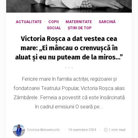
ACTUALITATE
COPII
MATERNITATE
SARCINĂ
SOCIAL
ȘTIRI DE TOP
Victoria Roșca a dat vestea cea
mare: „Ei mâncau o crenvușcă în
aluat și eu nu puteam de la miros…”
Fericire mare în familia actriței, regizoarei și
fondatoarei Teatrului Popular, Victoria Roșca alias
Zâmbărele. Femeia a povestit că este însărcinată
în cadrul emisiunii O seară pe...
Cristina Botnarevschi
14 noiembrie 2024
1 min read