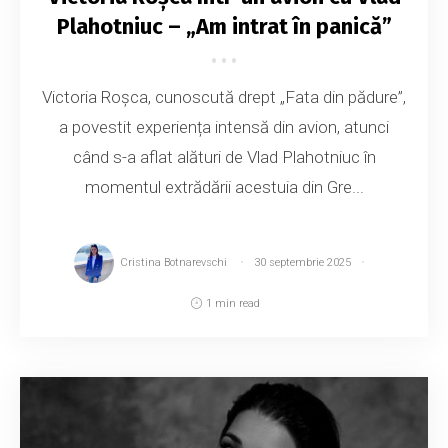
Plahotniuc – „Am intrat în panică”
Victoria Roșca, cunoscută drept „Fata din pădure”,
a povestit experiența intensă din avion, atunci
când s-a aflat alături de Vlad Plahotniuc în
momentul extrădării acestuia din Gre...
Cristina Botnarevschi
30 septembrie 2025
1 min read