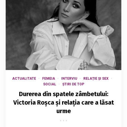
ACTUALITATE
FEMEIA
INTERVIU
RELAȚIE ȘI SEX
SOCIAL
ȘTIRI DE TOP
Durerea din spatele zâmbetului:
Victoria Roșca și relația care a lăsat
urme