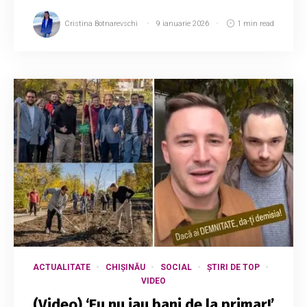
Cristina Botnarevschi
9 ianuarie 2026
1 min read
ACTUALITATE
CHIȘINĂU
SOCIAL
ȘTIRI DE TOP
VIDEO
(Video) ‘Eu nu iau bani de la primar!’