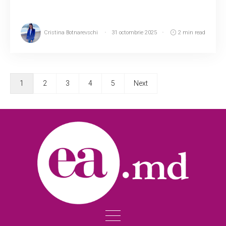
Cristina Botnarevschi
31 octombrie 2025
2 min read
1
2
3
4
5
Next