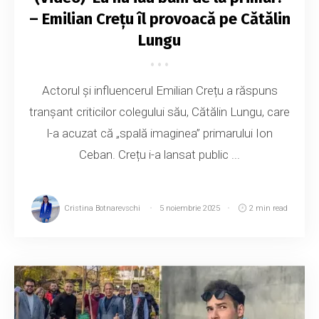
– Emilian Crețu îl provoacă pe Cătălin
Lungu
Actorul și influencerul Emilian Crețu a răspuns
tranșant criticilor colegului său, Cătălin Lungu, care
l-a acuzat că „spală imaginea” primarului Ion
Ceban. Crețu i-a lansat public ...
Cristina Botnarevschi
5 noiembrie 2025
2 min read