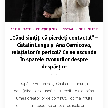
ACTUALITATE
RELAȚIE ȘI SEX
SOCIAL
ȘTIRI DE TOP
„Când simțiți că pierdeți contactul” –
Cătălin Lungu și Ana Cernicova,
relația lor în pericol? Ce se ascunde
în spatele zvonurilor despre
despărțire
După ce Ecaterina și Cristian au anunțat
despărțirea lor, o undă de sinceritate a cuprins
lumea creatorilor de conținut. Tot mai multe
cupluri au început să arate și culisele unei ...