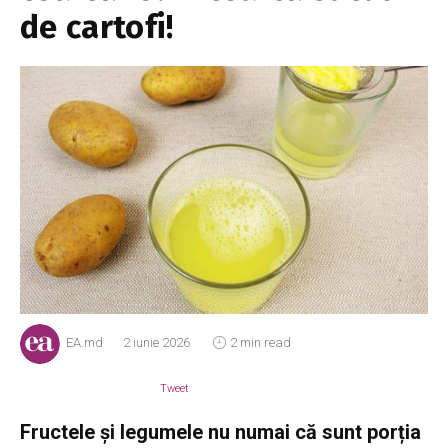
de cartofi!
EA.md
2 iunie 2026
2 min read
Tweet
Fructele și legumele nu numai că sunt porția