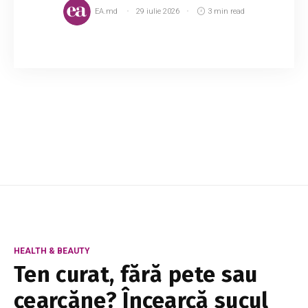
EA.md
29 iulie 2026
3 min read
Ți s-a întâmplat să te îndrăgostești de un
bărbat, să te dedici complet relației, dar să te
simți complet nefericită? Dacă formezi un
cuplu cu unul dintre acești bărbați, ia în cal...
HEALTH & BEAUTY
Ten curat, fără pete sau
cearcăne? Încearcă sucul