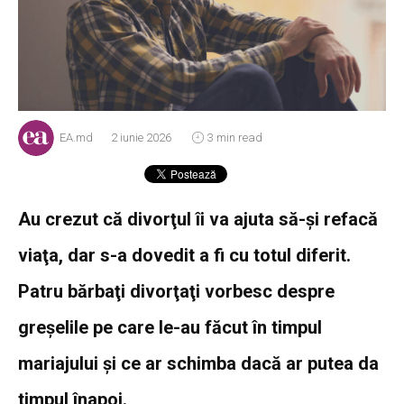
EA.md
2 iunie 2026
3 min read
Au crezut că divorţul îi va ajuta să-şi refacă
viaţa, dar s-a dovedit a fi cu totul diferit.
Patru bărbaţi divorţaţi vorbesc despre
greşelile pe care le-au făcut în timpul
mariajului şi ce ar schimba dacă ar putea da
timpul înapoi.