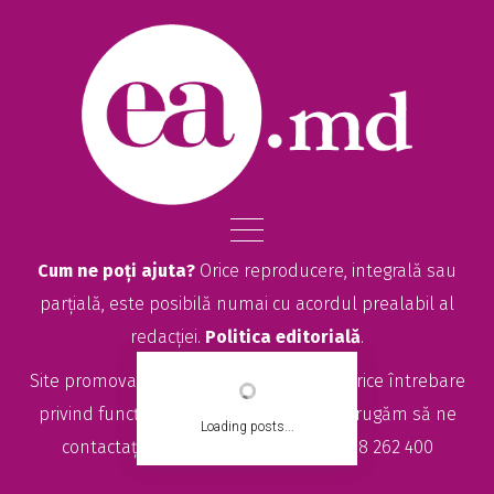
Cum ne poți ajuta?
Orice reproducere, integrală sau
parțială, este posibilă numai cu acordul prealabil al
redacției.
Politica editorială
.
Site promovat de
seolitte.com
. Pentru orice întrebare
privind funcționarea site-ului EA.md, vă rugăm să ne
Loading posts...
contactați la
sales@ea.md
sau +373 78 262 400