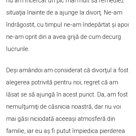
nu am încercat un pic mai mult să remediez
situaţia înainte de a ajunge la divorţ. Ne-am
îndrăgostit, cu timpul ne-am îndepărtat şi apoi
ne-am oprit din a avea grijă de cum decurg
lucrurile.
Deşi amândoi am considerat că divorţul a fost
alegerea potrivită pentru noi, regret că am
lăsat se să ajungă în acest punct. Da, am fost
nemulţumiţi de căsnicia noastră, dar nu voi
mai găsi niciodată aceeaşi atmosferă din
familie, iar eu aş fi putut împiedica pierderea