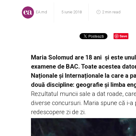
EA.md
5 iunie 2018
2 min read
Save
Maria Solomud are 18 ani și este unul 
examene de BAC. Toate acestea datori
Naționale și Internaționale la care a pa
două discipline: geografie și limba en
Rezultatul muncii sale a dat roade, care
diverse concursuri. Maria spune că i-a p
redescopere zi de zi.