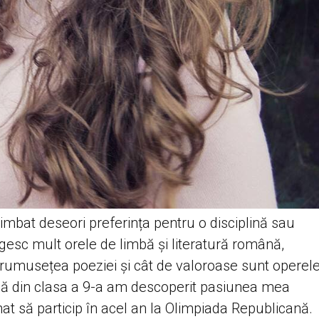
himbat deseori preferința pentru o disciplină sau
răgesc mult orele de limbă și literatură română,
frumusețea poeziei și cât de valoroase sunt operel
încă din clasa a 9-a am descoperit pasiunea mea
t să particip în acel an la Olimpiada Republicană.