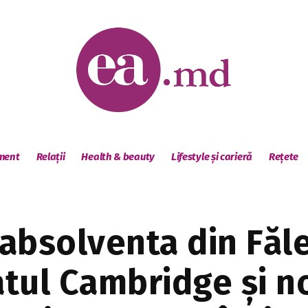
sment
Relații
Health & beauty
Lifestyle și carieră
Rețete
absolventa din Făle
atul Cambridge și no