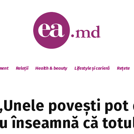
sment
Relații
Health & beauty
Lifestyle și carieră
Rețete
 „Unele povești pot
 nu înseamnă că tot