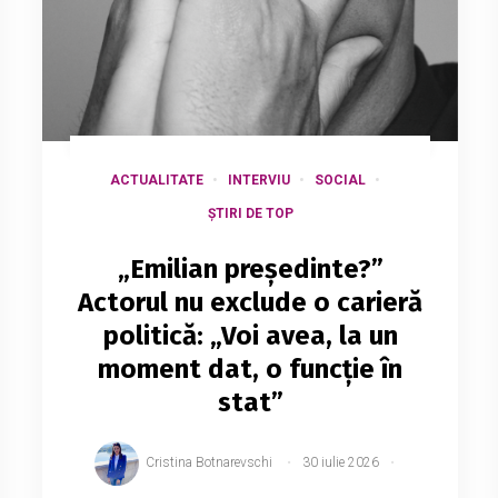
ACTUALITATE
INTERVIU
SOCIAL
ȘTIRI DE TOP
„Emilian președinte?”
Actorul nu exclude o carieră
politică: „Voi avea, la un
moment dat, o funcție în
stat”
Cristina Botnarevschi
30 iulie 2026