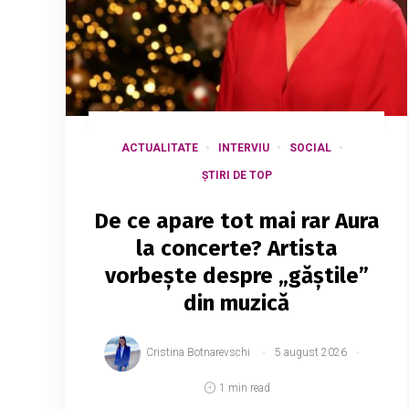
ACTUALITATE
INTERVIU
SOCIAL
ȘTIRI DE TOP
De ce apare tot mai rar Aura
la concerte? Artista
vorbește despre „găștile”
din muzică
Cristina Botnarevschi
5 august 2026
1 min read