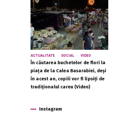
ACTUALITATE
SOCIAL
VIDEO
În căutarea buchetelor de flori la
piața de la Calea Basarabiei, deși
în acest an, copiii vor fi lipsiți de
tradiționalul careu (Video)
Instagram