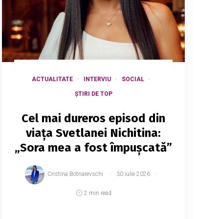
ACTUALITATE
INTERVIU
SOCIAL
ȘTIRI DE TOP
Cel mai dureros episod din
viața Svetlanei Nichitina:
„Sora mea a fost împușcată”
Cristina Botnarevschi
30 iulie 2026
2 min read
Lash artista și fosta iubită a interpretului