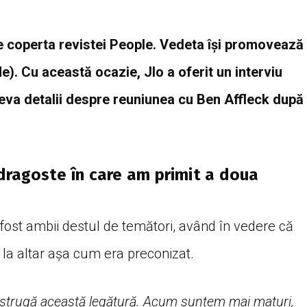
e coperta revistei People. Vedeta își promovează
e). Cu această ocazie, Jlo a oferit un interviu
eva detalii despre reuniunea cu Ben Affleck după
ragoste în care am primit a doua
fost ambii destul de temători, având în vedere că
la altar așa cum era preconizat.
distrugă această legătură. Acum suntem mai maturi,