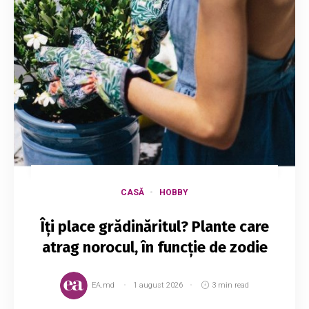
CASĂ
HOBBY
Îți place grădinăritul? Plante care
atrag norocul, în funcție de zodie
EA.md
1 august 2026
3 min read