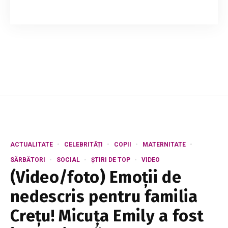
Se pare că grădinăritul este tot mai trendy
astăzi. Celebritățile îngrijesc plante de grădină
cu un entuziasm molipsitor care inspiră și fanii.
Îți place grădinăritul? Iată un sfat...
ACTUALITATE
CELEBRITĂȚI
COPII
MATERNITATE
SĂRBĂTORI
SOCIAL
ȘTIRI DE TOP
VIDEO
(Video/foto) Emoții de
nedescris pentru familia
Crețu! Micuța Emily a fost