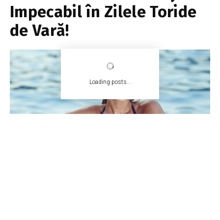
Impecabil în Zilele Toride
de Vară!
Loading posts...
EA.md
21 august 2023
2 min read
Tweet