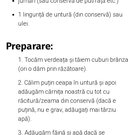
jumări (sau conservă de pui/rață etc.)
1 linguriță de untură (din conservă) sau
ulei.
Preparare:
Tocăm verdeața și tăiem cuburi brânza
(ori o dăm prin răzătoare).
Călim puțin ceapa în untură și apoi
adăugăm cărnița noastră cu tot cu
răcitură/zeama din conservă (dacă e
puțină, nu e grav, adăugați mai târziu
apă).
Adăugăm făină și apă dacă se