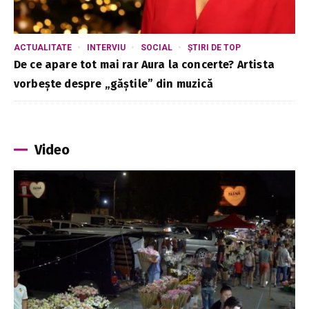
ACTUALITATE
INTERVIU
SOCIAL
ȘTIRI DE TOP
De ce apare tot mai rar Aura la concerte? Artista
vorbește despre „găștile” din muzică
Video