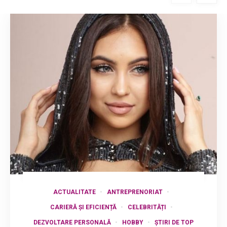
ACTUALITATE
ANTREPRENORIAT
CARIERĂ ȘI EFICIENȚĂ
CELEBRITĂȚI
DEZVOLTARE PERSONALĂ
HOBBY
ȘTIRI DE TOP