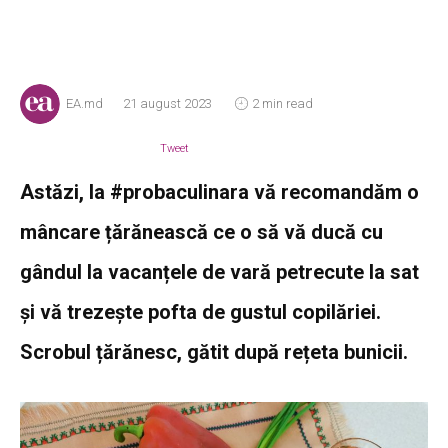
EA.md
21 august 2023
2 min read
Tweet
Astăzi, la #probaculinara vă recomandăm o
mâncare țărănească ce o să vă ducă cu
gândul la vacanțele de vară petrecute la sat
și vă trezește pofta de gustul copilăriei.
Scrobul țărănesc, gătit după rețeta bunicii.