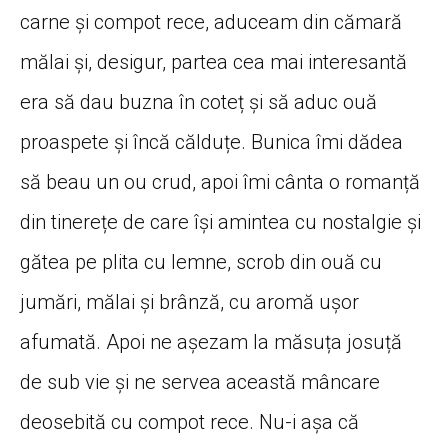
carne și compot rece, aduceam din cămară
mălai și, desigur, partea cea mai interesantă
era să dau buzna în coteț și să aduc ouă
proaspete și încă călduțe. Bunica îmi dădea
să beau un ou crud, apoi îmi cânta o romanță
din tinerețe de care își amintea cu nostalgie și
gătea pe plita cu lemne, scrob din ouă cu
jumări, mălai și brânză, cu aromă ușor
afumată. Apoi ne așezam la măsuța josuță
de sub vie și ne servea această mâncare
deosebită cu compot rece. Nu-i așa că