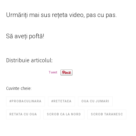
Urmăriți mai sus rețeta video, pas cu pas.
Să aveți poftă!
Distribuie articolul:
Tweet
Cuvinte cheie:
#PROBACULINARA
#RETETAEA
OUA CU JUMARI
RETATA CU OUA
SCROB CA LA NORD
SCROB TARANESC