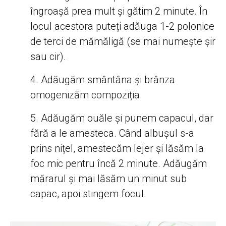
îngroașă prea mult și gătim 2 minute. În
locul acestora puteți adăuga 1-2 polonice
de terci de mămăligă (se mai numește șir
sau cir).
Adăugăm smântâna și brânza
omogenizăm compoziția.
Adăugăm ouăle și punem capacul, dar
fără a le amesteca. Când albușul s-a
prins nițel, amestecăm lejer și lăsăm la
foc mic pentru încă 2 minute. Adăugăm
mărarul și mai lăsăm un minut sub
capac, apoi stingem focul.