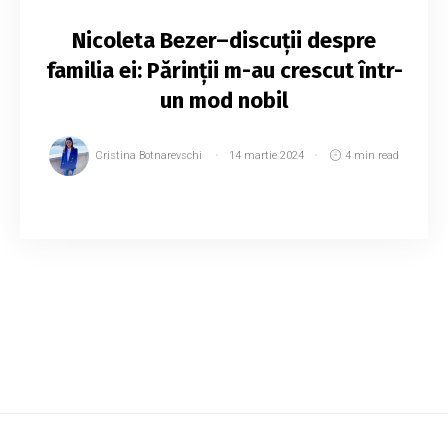
Nicoleta Bezer–discuții despre
familia ei: Părinții m-au crescut într-
un mod nobil
Cristina Botnarevschi
14 martie 2024
4 min read
Nicoleta Bezer, o creator de conținut din
Republica Moldova, a împărtășit într-un
podcast despre obiectivele ei, afacerea pe
care a construit-o singură și despre viața sa de
famili...