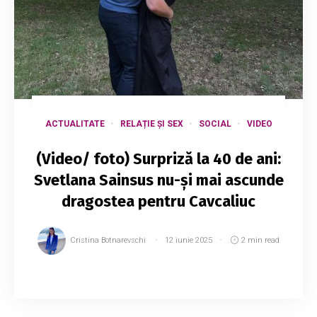
ACTUALITATE
RELAȚIE ȘI SEX
SOCIAL
VIDEO
(Video/ foto) Surpriză la 40 de ani:
Svetlana Sainsus nu-și mai ascunde
dragostea pentru Cavcaliuc
Cristina Botnarevschi
12 iunie 2025
2 min read
La împlinirea celor 40 de ani, Svetlana Sainsus a
ales să-și deschidă inima în fața celor care îi