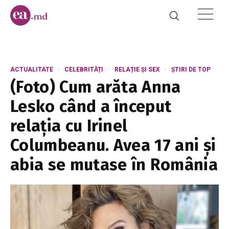
ACTUALITATE
CELEBRITĂȚI
RELAȚIE ȘI SEX
ȘTIRI DE TOP
(Foto) Cum arăta Anna
Lesko când a început
relația cu Irinel
Columbeanu. Avea 17 ani și
abia se mutase în România