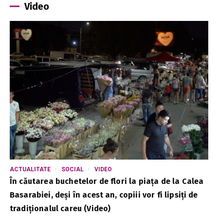
Video
ACTUALITATE
SOCIAL
VIDEO
În căutarea buchetelor de flori la piața de la Calea
Basarabiei, deși în acest an, copiii vor fi lipsiți de
tradiționalul careu (Video)