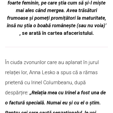
foarte feminin, pe care știa cum să și-l miște
mai ales când mergea. Avea trăsături
frumoase și pomeți promițători la maturitate,
însă nu știa o boabă românește (sau nu voia)’
, se arată în cartea afaceristului.
În ciuda zvonurilor care au aplanat în jurul
relației lor, Anna Lesko a spus că a rămas
prietenă cu Irinel Columbeanu, după
despărțire:
„Relația mea cu Irinel a fost una de
o factură specială. Numai eu și cu el o știm.
Pentru cei care caută senzaționalul, le voi