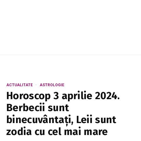
urmăresc parcursul profesional și personal. Cu
un mesaj plin de emoție, ea a mărtu...
ACTUALITATE
ASTROLOGIE
Horoscop 3 aprilie 2024.
Berbecii sunt
binecuvântaţi, Leii sunt
zodia cu cel mai mare