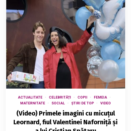
ACTUALITATE
CELEBRITĂȚI
COPII
FEMEIA
MATERNITATE
SOCIAL
ȘTIRI DE TOP
VIDEO
(Video) Primele imagini cu micuțul
Leornard, fiul Valentinei Naforniță și
a lui Cristian Spătaru