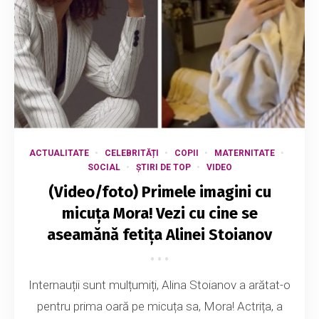
ACTUALITATE
CELEBRITĂȚI
COPII
MATERNITATE
SOCIAL
ȘTIRI DE TOP
VIDEO
(Video/foto) Primele imagini cu
micuța Mora! Vezi cu cine se
aseamănă fetița Alinei Stoianov
Internauții sunt mulțumiți, Alina Stoianov a arătat-o
pentru prima oară pe micuța sa, Mora! Actrița, a