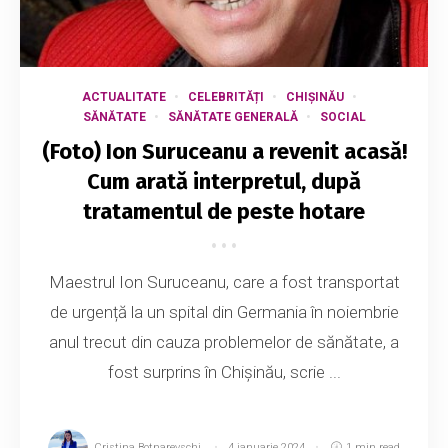
ACTUALITATE
CELEBRITĂȚI
CHIȘINĂU
SĂNĂTATE
SĂNĂTATE GENERALĂ
SOCIAL
(Foto) Ion Suruceanu a revenit acasă!
Cum arată interpretul, după
tratamentul de peste hotare
Maestrul Ion Suruceanu, care a fost transportat
de urgență la un spital din Germania în noiembrie
anul trecut din cauza problemelor de sănătate, a
fost surprins în Chișinău, scrie ...
Cristina Botnarevschi
4 ianuarie 2024
1 min read