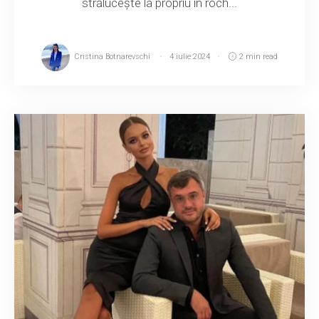
strălucește la propriu în roch...
Cristina Botnarevschi
4 iulie 2024
2 min read