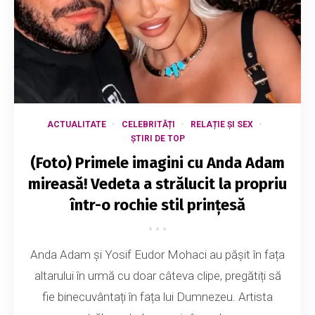
ACTUALITATE
CELEBRITĂȚI
RELAȚIE ȘI SEX
ȘTIRI DE TOP
(Foto) Primele imagini cu Anda Adam
mireasă! Vedeta a strălucit la propriu
într-o rochie stil prințesă
Anda Adam și Yosif Eudor Mohaci au pășit în fața
altarului în urmă cu doar câteva clipe, pregătiți să
fie binecuvântați în fața lui Dumnezeu. Artista