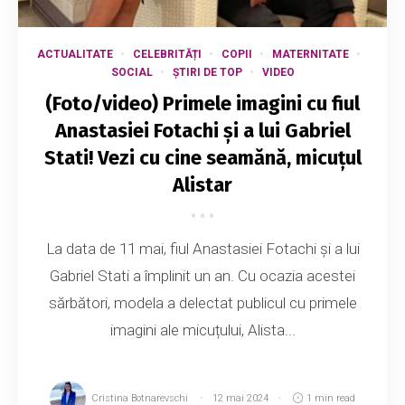
ACTUALITATE
CELEBRITĂȚI
COPII
MATERNITATE
SOCIAL
ȘTIRI DE TOP
VIDEO
(Foto/video) Primele imagini cu fiul
Anastasiei Fotachi și a lui Gabriel
Stati! Vezi cu cine seamănă, micuțul
Alistar
La data de 11 mai, fiul Anastasiei Fotachi și a lui
Gabriel Stati a împlinit un an. Cu ocazia acestei
sărbători, modela a delectat publicul cu primele
imagini ale micuțului, Alista...
Cristina Botnarevschi
12 mai 2024
1 min read