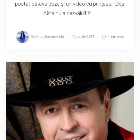
postat câteva poze și un video cu prințesa. Deși
Alina nu a dezvăluit în ...
Cristina Botnarevschi
7 martie 2024
1 min read