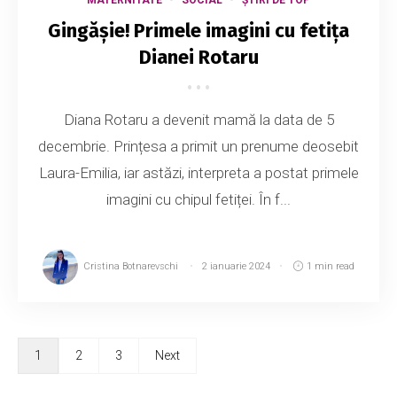
Gingășie! Primele imagini cu fetița
Dianei Rotaru
Diana Rotaru a devenit mamă la data de 5
decembrie. Prințesa a primit un prenume deosebit
Laura-Emilia, iar astăzi, interpreta a postat primele
imagini cu chipul fetiței. În f...
Cristina Botnarevschi
2 ianuarie 2024
1 min read
1
2
3
Next