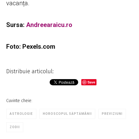
vacanța.
Sursa:
Andreearaicu.ro
Foto: Pexels.com
Distribuie articolul:
Save
Cuvinte cheie:
ASTROLOGIE
HOROSCOPUL SĂPTĂMÂNII
PREVIZIUNI
ZODII