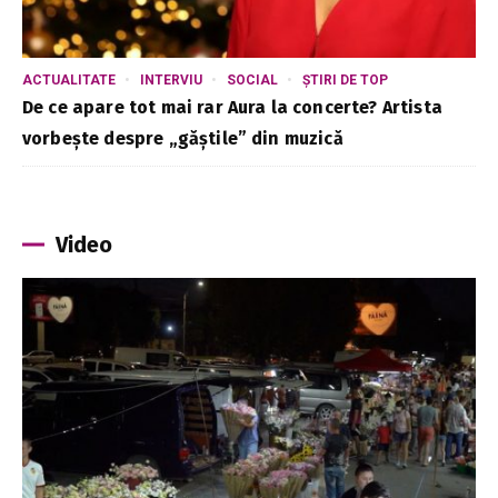
ACTUALITATE
INTERVIU
SOCIAL
ȘTIRI DE TOP
De ce apare tot mai rar Aura la concerte? Artista
vorbește despre „găștile” din muzică
Video