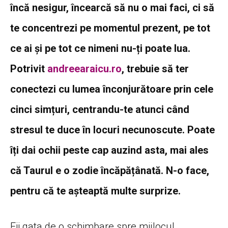
încă nesigur, încearcă să nu o mai faci, ci să
te concentrezi pe momentul prezent, pe tot
ce ai și pe tot ce nimeni nu-ți poate lua.
Potrivit
andreearaicu.ro
, trebuie să ter
conectezi cu lumea înconjurătoare prin cele
cinci simțuri, centrandu-te atunci când
stresul te duce în locuri necunoscute. Poate
îți dai ochii peste cap auzind asta, mai ales
că Taurul e o zodie încăpățânată. N-o face,
pentru că te așteaptă multe surprize.
Fii gata de o schimbare spre mijlocul