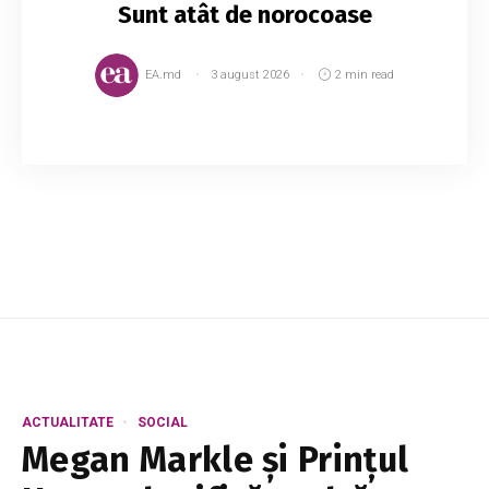
Sunt atât de norocoase
EA.md
3 august 2026
2 min read
Potrivit astrologilor, există cinci zodii cu cea
mai bună karmă. Află dacă și tu te numeri
printre ele. Iată despre cine este vorba. 1. Rac.
Racul se numără printre semnele zodi...
ACTUALITATE
SOCIAL
Megan Markle și Prințul