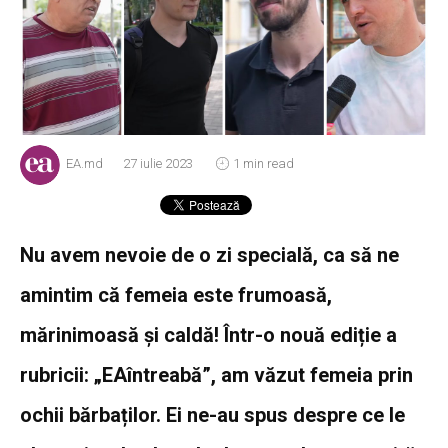
EA.md
27 iulie 2023
1 min read
Nu avem nevoie de o zi specială, ca să ne
amintim că femeia este frumoasă,
mărinimoasă și caldă! Într-o nouă ediție a
rubricii: „EAîntreabă”, am văzut femeia prin
ochii bărbaților. Ei ne-au spus despre ce le