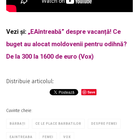
Vezi și:
„EAîntreabă” despre vacanță! Ce
buget au alocat moldovenii pentru odihnă?
De la 300 la 1600 de euro (Vox)
Distribuie articolul:
Save
Cuvinte cheie:
BĂRBAȚI
CE LE PLACE BARBATILOR
DESPRE FEMEI
EAINTREABA
FEMEI
VOX