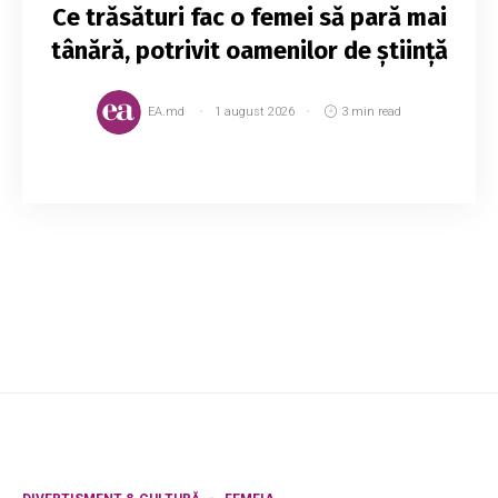
Ce trăsături fac o femei să pară mai
tânără, potrivit oamenilor de știință
EA.md
1 august 2026
3 min read
Este clar că ne aflăm într-o perioadă când
oamenii își doresc mai mult ca niciodată să fie
veșnic tineri și sunt gata să facă orice pentru
asta. De vină sunt standardele de frumuse...