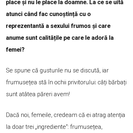
place și nu le place la doamne. La ce se uită
atunci când fac cunoștință cu o
reprezentantă a sexului frumos și care
anume sunt calitățile pe care le adoră la
femei?
Se spune că gusturile nu se discută, iar
frumusețea stă în ochii privitorului: câți bărbați
sunt atâtea păreri avem!
Dacă noi, femeile, credeam că ei atrag atenția
la doar trei „ingrediente”: frumusețea,