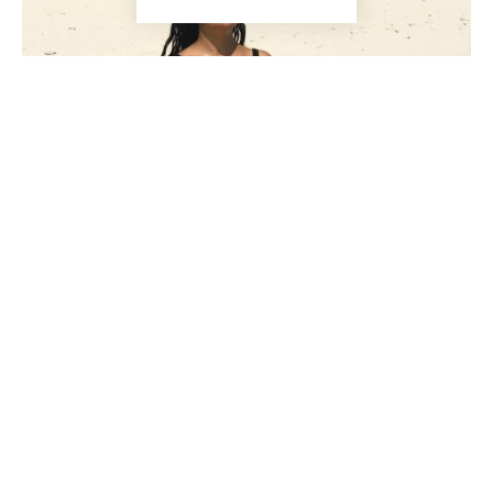
EA.md
27 iulie 2023
2 min read
Tweet
Vedeta filmului „Magic Mike’s Last Dance”,
Salma Hayek, a fost sinceră cu privire la