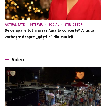
ACTUALITATE
INTERVIU
SOCIAL
ȘTIRI DE TOP
De ce apare tot mai rar Aura la concerte? Artista
vorbește despre „găștile” din muzică
Video