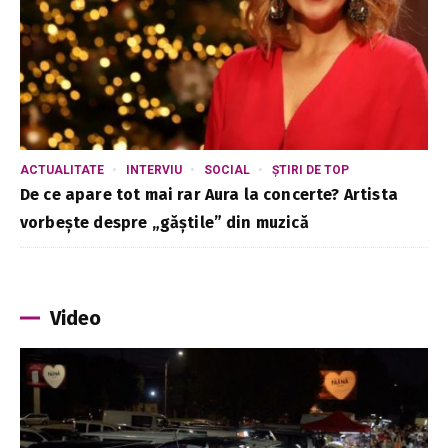
ACTUALITATE
INTERVIU
SOCIAL
ȘTIRI DE TOP
De ce apare tot mai rar Aura la concerte? Artista
vorbește despre „găștile” din muzică
Video