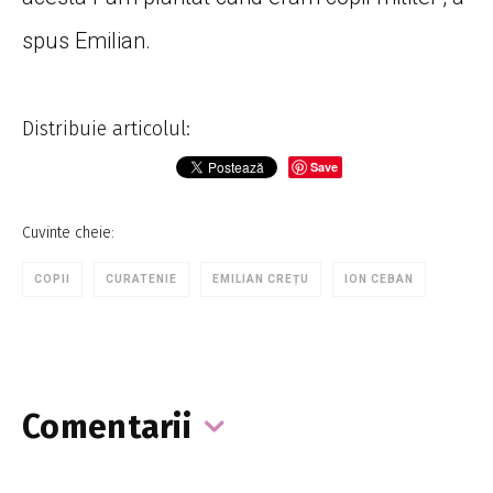
spus Emilian.
Distribuie articolul:
Save
Cuvinte cheie:
COPII
CURATENIE
EMILIAN CREȚU
ION CEBAN
Comentarii