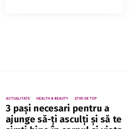
Mai multe oportunități de dezvoltarea în
domeniul online pentru fetele și femeile din
nordul țării. Proiectul „Women in Online Work”
(WOW) se extinde în municipiul Bălți și raioane...
ACTUALITATE
HEALTH & BEAUTY
ȘTIRI DE TOP
3 pași necesari pentru a
ajunge să-ți asculți și să te