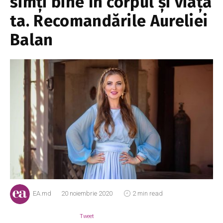
simți bine în corpul și viața
ta. Recomandările Aureliei
Balan
EA.md
20 noiembrie 2020
2 min read
Tweet