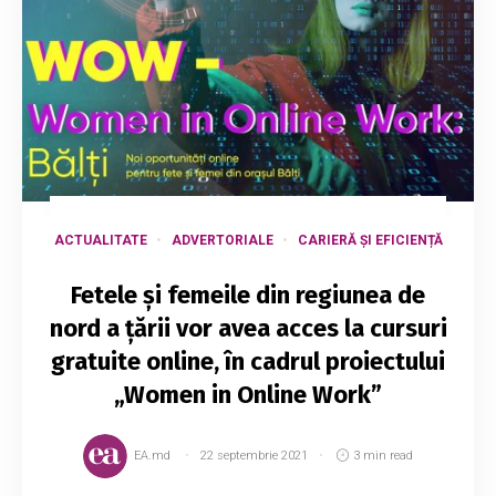
ACTUALITATE
ADVERTORIALE
CARIERĂ ȘI EFICIENȚĂ
Fetele și femeile din regiunea de
nord a țării vor avea acces la cursuri
gratuite online, în cadrul proiectului
„Women in Online Work”
EA.md
22 septembrie 2021
3 min read