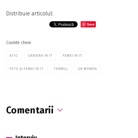
Distribuie articolul:
Save
Cuvinte cheie:
ATIC
CARIERA IN IT
FEMEI IN IT
FETE ȘI FEMEI ÎN IT
TEKWILL
UN WOMEN
Comentarii
Interviu