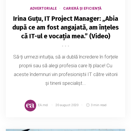
ADVERTORIALE
CARIERĂ ȘI EFICIENȚĂ
Irina Guțu, IT Project Manager: „Abia
după ce am fost angajată, am înțeles
că IT-ul e vocația mea.” (Video)
Să-ți urmezi intuiția, să ai dublă încredere în forțele
proprii sau să alegi profesia care îți place! Cu
aceste îndemnuri vin profesioniștii IT către viitorii
și tinerii specialișt...
EA.md
20 august 2020
3 min read