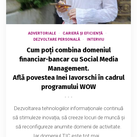
ADVERTORIALE
CARIERĂ ȘI EFICIENȚĂ
DEZVOLTARE PERSONALĂ
INTERVIU
Cum poți combina domeniul
financiar-bancar cu Social Media
Management.
Află povestea Inei Iavorschi în cadrul
programului WOW
Dezvoltarea tehnologiilor informaționale continuă
să stimuleze inovația, să creeze locuri de muncă și
să reconfigureze anumite domenii de activitate.
Iar domeniul TIC este tot mai ...