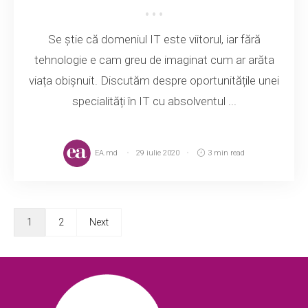
Se știe că domeniul IT este viitorul, iar fără
tehnologie e cam greu de imaginat cum ar arăta
viața obișnuit. Discutăm despre oportunitățile unei
specialități în IT cu absolventul ...
EA.md
29 iulie 2020
3 min read
1
2
Next