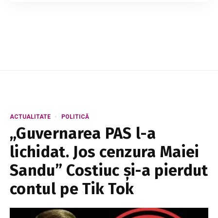
băuturi din lume, iar mulțumită antioxidanților și
nutrienților din compoziție, este și sănătoasă.
Studiile arată că cei care consumă f...
ACTUALITATE
POLITICĂ
„Guvernarea PAS l-a
lichidat. Jos cenzura Maiei
Sandu” Costiuc și-a pierdut
contul pe Tik Tok