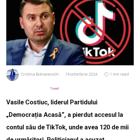
Cristina Botnarevschi
19 octombrie 2024
1 min read
Tweet
Vasile Costiuc, liderul Partidului
„Democrația Acasă”, a pierdut accesul la
contul său de TikTok, unde avea 120 de mii
de urmăritori. Politicianul a acuzat