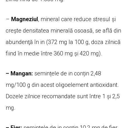
–
Magneziul
, mineral care reduce stresul şi
creşte densitatea minerală osoasă, se află din
abundenţă în in (372 mg la 100 g, doza zilnică
fiind în medie între 360 mg și 420 mg).
– Mangan:
semințele de in conțin 2,48
mg/100 g din acest oligoelement antioxidant.
Dozele zilnice recomandate sunt între 1 și 2,5
mg.
– Fier:
semințele de in conțin 10,2 mg de fier