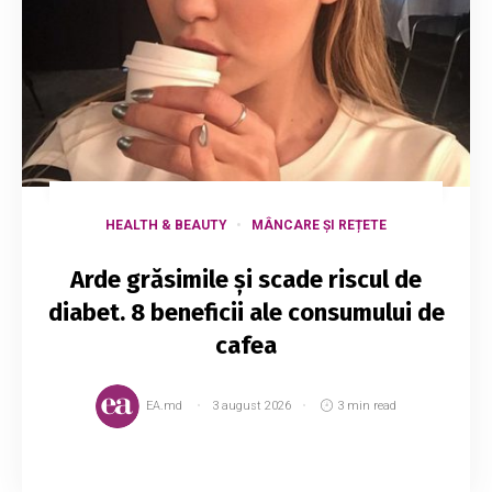
HEALTH & BEAUTY
MÂNCARE ȘI REȚETE
Arde grăsimile și scade riscul de
diabet. 8 beneficii ale consumului de
cafea
EA.md
3 august 2026
3 min read
Cafeaua este una dintre cele mai populare