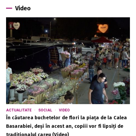
Video
ACTUALITATE
SOCIAL
VIDEO
În căutarea buchetelor de flori la piața de la Calea
Basarabiei, deși în acest an, copiii vor fi lipsiți de
tradiționalul careu (Video)