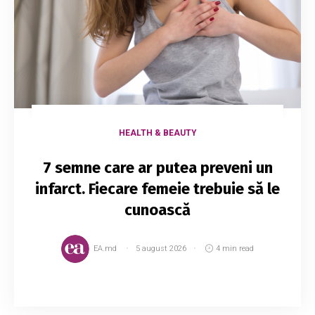
HEALTH & BEAUTY
7 semne care ar putea preveni un
infarct. Fiecare femeie trebuie să le
cunoască
EA.md
5 august 2026
4 min read
Dacă nu ratezi niciodată Grey’s Anatomy, atunci
îți amintești, probabil, episodul în care Dr. Bailey