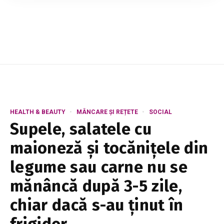
știe că are un infarct, dar simptomele sale sunt
trecute cu vederea, pentru că ...
HEALTH & BEAUTY
MÂNCARE ȘI REȚETE
SOCIAL
Supele, salatele cu
maioneză și tocănițele din
legume sau carne nu se
mănâncă după 3-5 zile,
chiar dacă s-au ținut în