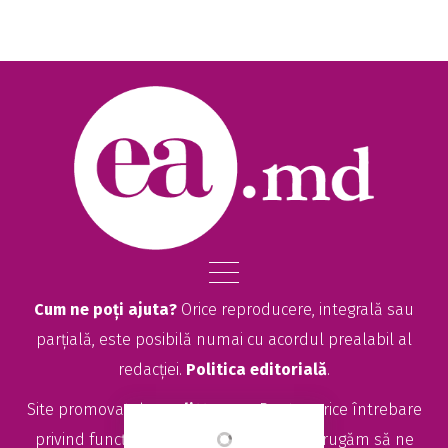
Cum ne poți ajuta?
Orice reproducere, integrală sau
parțială, este posibilă numai cu acordul prealabil al
redacției.
Politica editorială
.
Site promovat de
seolitte.com
. Pentru orice întrebare
privind funcționarea site-ului EA.md, vă rugăm să ne