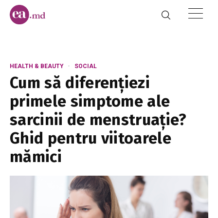
HEALTH & BEAUTY
SOCIAL
Cum să diferențiezi
primele simptome ale
sarcinii de menstruație?
Ghid pentru viitoarele
mămici