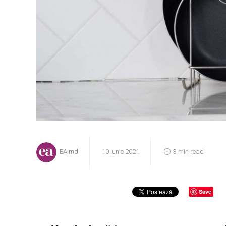
EA.md
10 iunie 2021
3 min read
Save