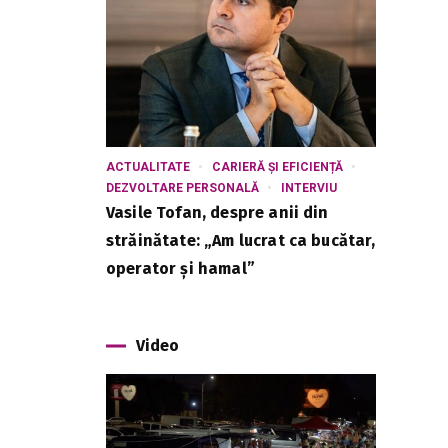
ACTUALITATE
CARIERĂ ȘI EFICIENȚĂ
DEZVOLTARE PERSONALĂ
INTERVIU
Vasile Tofan, despre anii din
străinătate: „Am lucrat ca bucătar,
operator și hamal”
Video