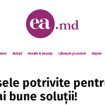
sment
Relații
Health & beauty
Lifestyle și carieră
Rețete
sele potrivite pent
i bune soluții!