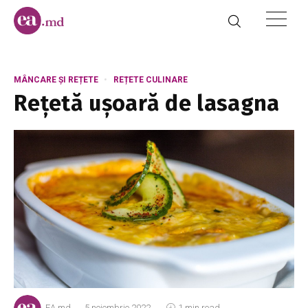
MÂNCARE ȘI REȚETE
REȚETE CULINARE
Rețetă ușoară de lasagna
EA.md
5 noiembrie 2022
1 min read