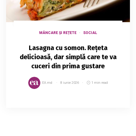
MÂNCARE ȘI REȚETE
SOCIAL
Lasagna cu somon. Rețeta
delicioasă, dar simplă care te va
cuceri din prima gustare
EA.md
8 iunie 2026
1 min read
Lasagna cu somon și spanac este un preparat
rapid și sățios, dar este o alegere mult mai
ușoară decât varianta clasică de lasagna.
Încearcă și tu. Ingrediente 500 g spanac ...