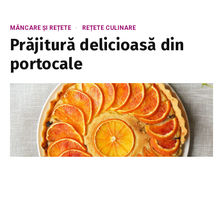
MÂNCARE ȘI REȚETE
REȚETE CULINARE
Prăjitură delicioasă din
portocale
EA.md
5 noiembrie 2022
1 min read