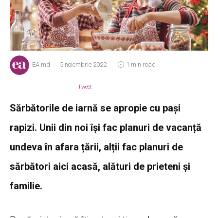
EA.md
5 noiembrie 2022
1 min read
Tweet
Sărbătorile de iarnă se apropie cu pași
rapizi. Unii din noi își fac planuri de vacanță
undeva în afara țării, alții fac planuri de
sărbători aici acasă, alături de prieteni și
familie.