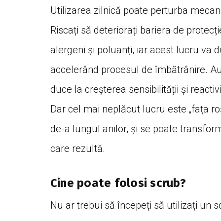
Utilizarea zilnică poate perturba mecani
Riscați să deteriorați bariera de protecți
alergeni și poluanți, iar acest lucru va 
accelerând procesul de îmbătrânire. Au
duce la creșterea sensibilității și reactiv
Dar cel mai neplăcut lucru este „fața roș
de-a lungul anilor, și se poate transfo
care rezultă.
Cine poate folosi scrub?
Nu ar trebui să începeți să utilizați un