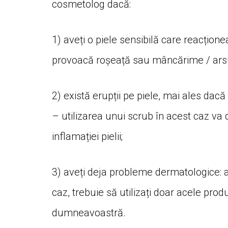
cosmetolog dacă:
1) aveți o piele sensibilă care reacțione
provoacă roșeață sau mâncărime / ars
2) există erupții pe piele, mai ales da
– utilizarea unui scrub în acest caz va 
inflamației pielii;
3) aveți deja probleme dermatologice: ac
caz, trebuie să utilizați doar acele pro
dumneavoastră.