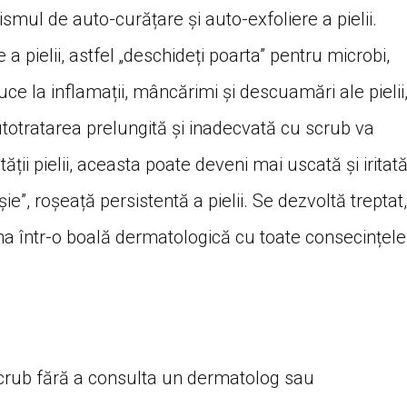
smul de auto-curățare și auto-exfoliere a pielii.
e a pielii, astfel „deschideți poarta” pentru microbi,
duce la inflamații, mâncărimi și descuamări ale pielii
totratarea prelungită și inadecvată cu scrub va
ității pielii, aceasta poate deveni mai uscată și iritată
ie”, roșeață persistentă a pielii. Se dezvoltă treptat,
rma într-o boală dermatologică cu toate consecințele
 scrub fără a consulta un dermatolog sau