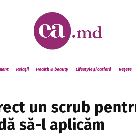
sment
Relații
Health & beauty
Lifestyle și carieră
Rețete
ect un scrub pentru
ă să-l aplicăm