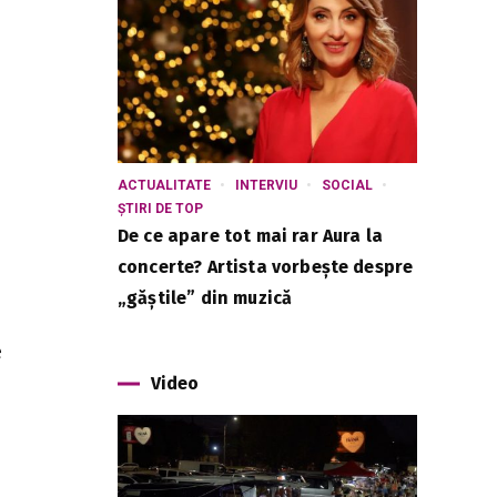
ACTUALITATE
INTERVIU
SOCIAL
ȘTIRI DE TOP
De ce apare tot mai rar Aura la
concerte? Artista vorbește despre
„găștile” din muzică
e
Video