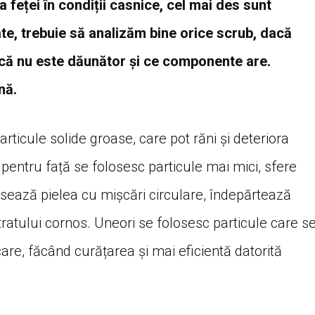
 feței în condiții casnice, cel mai des sunt
ate, trebuie să analizăm bine orice scrub, dacă
dacă nu este dăunător și ce componente are.
ună.
rticule solide groase, care pot răni și deteriora
pentru față se folosesc particule mai mici, sfere
sează pielea cu mișcări circulare, îndepărtează
stratului cornos. Uneori se folosesc particule care s
care, făcând curățarea și mai eficientă datorită