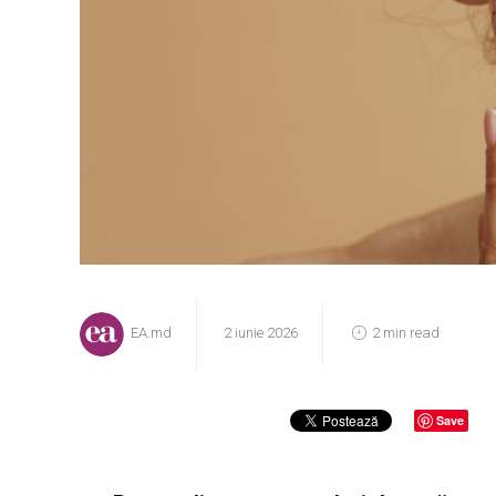
EA.md
2 iunie 2026
2 min read
Save