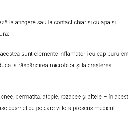
ază la atingere sau la contact chiar și cu apa și
ură;
că acestea sunt elemente inflamatorii cu cap purulen
duce la răspândirea microbilor și la creșterea
nee, dermatită, atopie, rozacee și altele – în aces
duse cosmetice pe care vi le-a prescris medicul