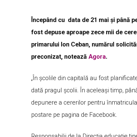
Începând cu data de 21 mai și până pe
fost depuse aproape zece mii de cereri 
primarului Ion Ceban, numărul solicită
preconizat, notează
Agora
.
„În școlile din capitală au fost planifi
dată pragul școlii. În aceleași timp, pân
depunere a cererilor pentru înmatricularea
postare pe pagina de Facebook.
Responsabilii de la Direcția educație tinere