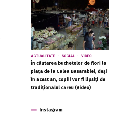
.
ACTUALITATE
SOCIAL
VIDEO
În căutarea buchetelor de flori la
piața de la Calea Basarabiei, deși
în acest an, copiii vor fi lipsiți de
tradiționalul careu (Video)
Instagram