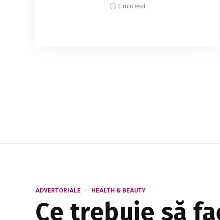
2 min read
A început înscrierea copiilor în clasa I
pentru anul școlar viitor, aducând și anul
acesta schimbări importante pentru
părinți. În Chișinău, admiterea se face
exclusiv online, iar ...
ADVERTORIALE
HEALTH & BEAUTY
Ce trebuie să fa