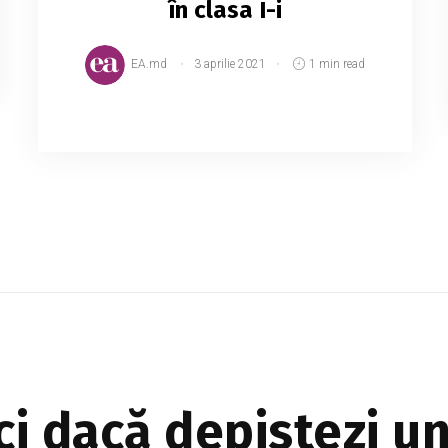
în clasa I-i
EA.md
3 aprilie 2021
1 min read
Pe 1 aprilie 2021, a început depunerea
cererilor pentru înscrierea elevilor în clasa
întâi. Procedura este organizată în regim
online, prin intermediul platformei
escoala.chisinau....
ci dacă depistezi u