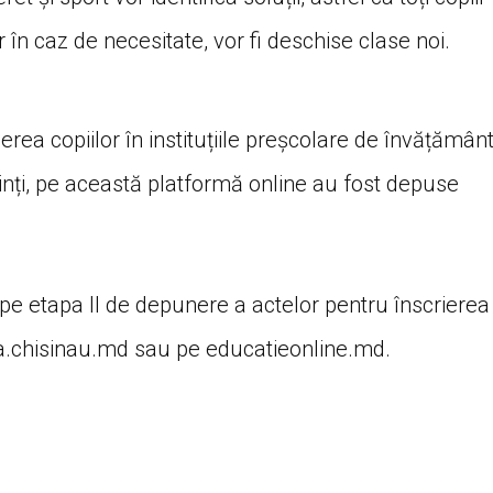
r în caz de necesitate, vor fi deschise clase noi.
ea copiilor în instituțiile preșcolare de învățământ
rinți, pe această platformă online au fost depuse
epe etapa II de depunere a actelor pentru înscrierea
ala.chisinau.md sau pe educatieonline.md.