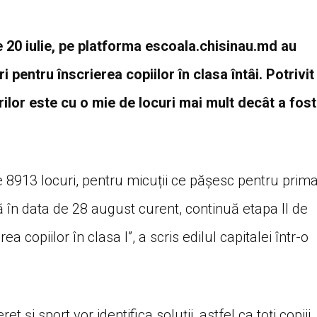
 20 iulie, pe platforma escoala.chisinau.md au
pentru înscrierea copiilor în clasa întâi. Potrivit
rilor este cu o mie de locuri mai mult decât a fost
cate 8913 locuri, pentru micuții ce pășesc pentru prim
ă în data de 28 august curent, continuă etapa II de
 copiilor în clasa I”, a scris edilul capitalei într-o
t și sport vor identifica soluții, astfel ca toți copiii