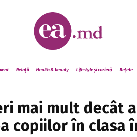
sment
Relații
Health & beauty
Lifestyle și carieră
Rețete
ri mai mult decât a
a copiilor în clasa 