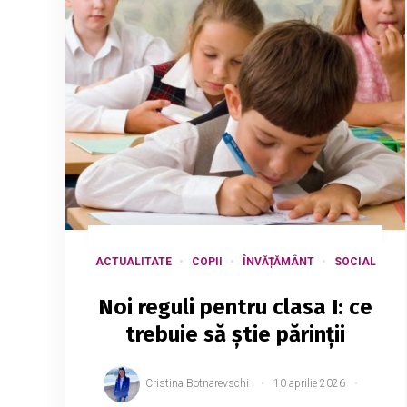
ACTUALITATE
COPII
ÎNVĂȚĂMÂNT
SOCIAL
Noi reguli pentru clasa I: ce
trebuie să știe părinții
Cristina Botnarevschi
10 aprilie 2026