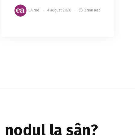
EA.md
4 august 2020
3 min read
Luna august este prevestitoarea noului an
școlar și un semn că micuții vor merge
pentru prima dată la școală, în timpul
apropiat. Dacă toți micuții sunt
entuziasmați în primele zil...
n nodul la sân?